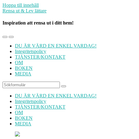
Hoppa till innehåll
Rensa ut & Lev lättare
Inspiration att rensa ut i ditt hem!
Slå
Slå
på/av
på/av
DU ÄR VÄRD EN ENKEL VARDAG!
mobilmenyn
sökfältet
Integritetspolicy
TJÄNSTER/KONTAKT
OM
BOKEN
MEDIA
Sök
DU ÄR VÄRD EN ENKEL VARDAG!
Integritetspolicy
TJÄNSTER/KONTAKT
OM
BOKEN
MEDIA