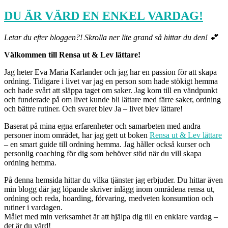
DU ÄR VÄRD EN ENKEL VARDAG!
Letar du efter bloggen?! Skrolla ner lite grand så hittar du den! 💕
Välkommen till Rensa ut & Lev lättare!
Jag heter Eva Maria Karlander och jag har en passion för att skapa
ordning. Tidigare i livet var jag en person som hade stökigt hemma
och hade svårt att släppa taget om saker. Jag kom till en vändpunkt
och funderade på om livet kunde bli lättare med färre saker, ordning
och bättre rutiner. Och svaret blev Ja – livet blev lättare!
Baserat på mina egna erfarenheter och samarbeten med andra
personer inom området, har jag gett ut boken
Rensa ut & Lev lättare
– en smart guide till ordning hemma. Jag håller också kurser och
personlig coaching för dig som behöver stöd när du vill skapa
ordning hemma.
På denna hemsida hittar du vilka tjänster jag erbjuder. Du hittar även
min blogg där jag löpande skriver inlägg inom områdena rensa ut,
ordning och reda, hoarding, förvaring, medveten konsumtion och
rutiner i vardagen.
Målet med min verksamhet är att hjälpa dig till en enklare vardag –
det är du värd!