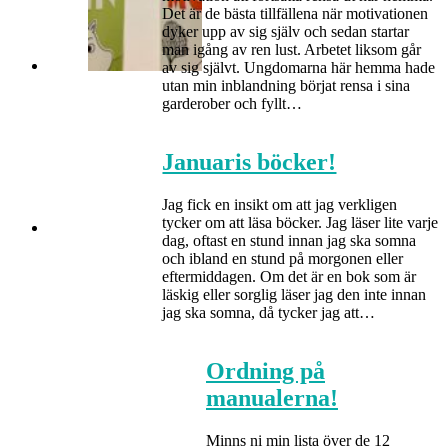
Det är de bästa tillfällena när motivationen
dyker upp av sig själv och sedan startar
man igång av ren lust. Arbetet liksom går
av sig självt. Ungdomarna här hemma hade
utan min inblandning börjat rensa i sina
garderober och fyllt…
Januaris böcker!
Jag fick en insikt om att jag verkligen
tycker om att läsa böcker. Jag läser lite varje
dag, oftast en stund innan jag ska somna
och ibland en stund på morgonen eller
eftermiddagen. Om det är en bok som är
läskig eller sorglig läser jag den inte innan
jag ska somna, då tycker jag att…
Ordning på
manualerna!
Minns ni min lista över de 12