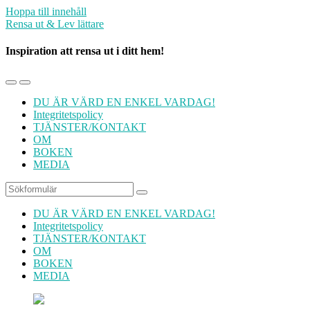
Hoppa till innehåll
Rensa ut & Lev lättare
Inspiration att rensa ut i ditt hem!
Slå
Slå
på/av
på/av
DU ÄR VÄRD EN ENKEL VARDAG!
mobilmenyn
sökfältet
Integritetspolicy
TJÄNSTER/KONTAKT
OM
BOKEN
MEDIA
Sök
DU ÄR VÄRD EN ENKEL VARDAG!
Integritetspolicy
TJÄNSTER/KONTAKT
OM
BOKEN
MEDIA