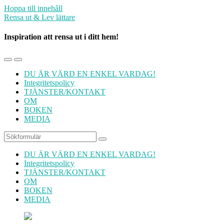
Hoppa till innehåll
Rensa ut & Lev lättare
Inspiration att rensa ut i ditt hem!
Slå
Slå
på/av
på/av
DU ÄR VÄRD EN ENKEL VARDAG!
mobilmenyn
sökfältet
Integritetspolicy
TJÄNSTER/KONTAKT
OM
BOKEN
MEDIA
Sök
DU ÄR VÄRD EN ENKEL VARDAG!
Integritetspolicy
TJÄNSTER/KONTAKT
OM
BOKEN
MEDIA