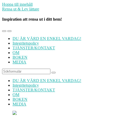
Hoppa till innehåll
Rensa ut & Lev lättare
Inspiration att rensa ut i ditt hem!
Slå
Slå
på/av
på/av
DU ÄR VÄRD EN ENKEL VARDAG!
mobilmenyn
sökfältet
Integritetspolicy
TJÄNSTER/KONTAKT
OM
BOKEN
MEDIA
Sök
DU ÄR VÄRD EN ENKEL VARDAG!
Integritetspolicy
TJÄNSTER/KONTAKT
OM
BOKEN
MEDIA