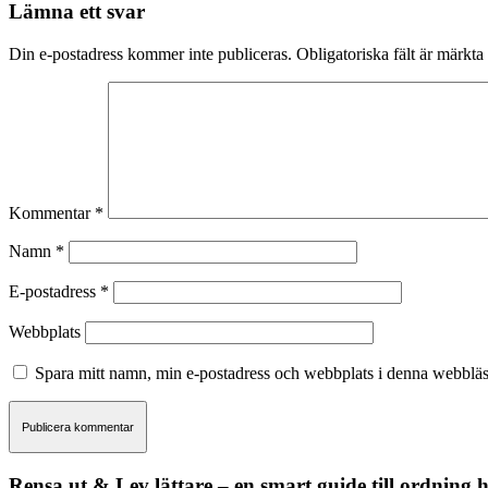
Lämna ett svar
Din e-postadress kommer inte publiceras.
Obligatoriska fält är märkta
Kommentar
*
Namn
*
E-postadress
*
Webbplats
Spara mitt namn, min e-postadress och webbplats i denna webbläsa
Rensa ut & Lev lättare – en smart guide till ordning