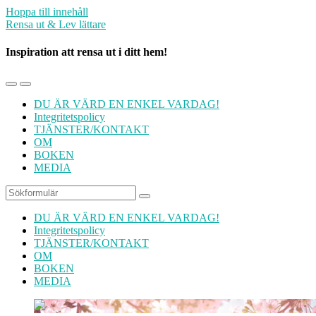
Hoppa till innehåll
Rensa ut & Lev lättare
Inspiration att rensa ut i ditt hem!
Slå
Slå
på/av
på/av
DU ÄR VÄRD EN ENKEL VARDAG!
mobilmenyn
sökfältet
Integritetspolicy
TJÄNSTER/KONTAKT
OM
BOKEN
MEDIA
Sök
DU ÄR VÄRD EN ENKEL VARDAG!
Integritetspolicy
TJÄNSTER/KONTAKT
OM
BOKEN
MEDIA