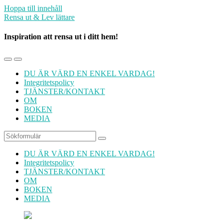
Hoppa till innehåll
Rensa ut & Lev lättare
Inspiration att rensa ut i ditt hem!
Slå
Slå
på/av
på/av
DU ÄR VÄRD EN ENKEL VARDAG!
mobilmenyn
sökfältet
Integritetspolicy
TJÄNSTER/KONTAKT
OM
BOKEN
MEDIA
Sök
DU ÄR VÄRD EN ENKEL VARDAG!
Integritetspolicy
TJÄNSTER/KONTAKT
OM
BOKEN
MEDIA