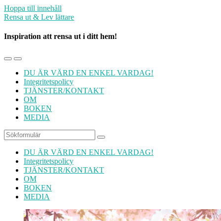
Hoppa till innehåll
Rensa ut & Lev lättare
Inspiration att rensa ut i ditt hem!
Slå
Slå
på/av
på/av
DU ÄR VÄRD EN ENKEL VARDAG!
mobilmenyn
sökfältet
Integritetspolicy
TJÄNSTER/KONTAKT
OM
BOKEN
MEDIA
Sök
DU ÄR VÄRD EN ENKEL VARDAG!
Integritetspolicy
TJÄNSTER/KONTAKT
OM
BOKEN
MEDIA