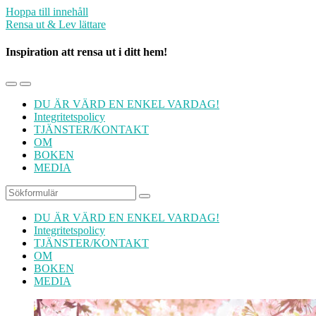
Hoppa till innehåll
Rensa ut & Lev lättare
Inspiration att rensa ut i ditt hem!
Slå
Slå
på/av
på/av
DU ÄR VÄRD EN ENKEL VARDAG!
mobilmenyn
sökfältet
Integritetspolicy
TJÄNSTER/KONTAKT
OM
BOKEN
MEDIA
Sök
DU ÄR VÄRD EN ENKEL VARDAG!
Integritetspolicy
TJÄNSTER/KONTAKT
OM
BOKEN
MEDIA