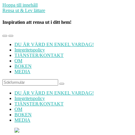
Hoppa till innehåll
Rensa ut & Lev lättare
Inspiration att rensa ut i ditt hem!
Slå
Slå
på/av
på/av
DU ÄR VÄRD EN ENKEL VARDAG!
mobilmenyn
sökfältet
Integritetspolicy
TJÄNSTER/KONTAKT
OM
BOKEN
MEDIA
Sök
DU ÄR VÄRD EN ENKEL VARDAG!
Integritetspolicy
TJÄNSTER/KONTAKT
OM
BOKEN
MEDIA