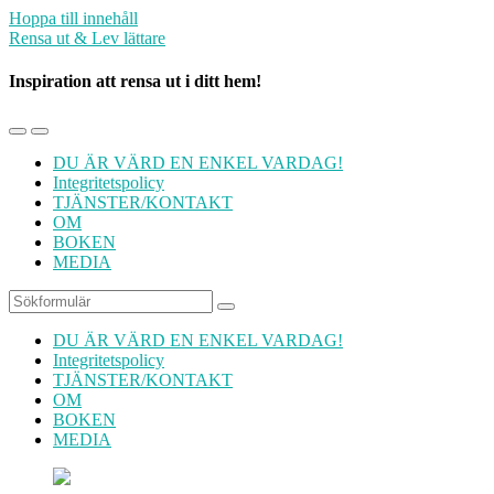
Hoppa till innehåll
Rensa ut & Lev lättare
Inspiration att rensa ut i ditt hem!
Slå
Slå
på/av
på/av
DU ÄR VÄRD EN ENKEL VARDAG!
mobilmenyn
sökfältet
Integritetspolicy
TJÄNSTER/KONTAKT
OM
BOKEN
MEDIA
Sök
DU ÄR VÄRD EN ENKEL VARDAG!
Integritetspolicy
TJÄNSTER/KONTAKT
OM
BOKEN
MEDIA