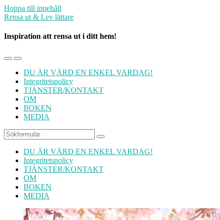
Hoppa till innehåll
Rensa ut & Lev lättare
Inspiration att rensa ut i ditt hem!
Slå
Slå
på/av
på/av
DU ÄR VÄRD EN ENKEL VARDAG!
mobilmenyn
sökfältet
Integritetspolicy
TJÄNSTER/KONTAKT
OM
BOKEN
MEDIA
Sök
DU ÄR VÄRD EN ENKEL VARDAG!
Integritetspolicy
TJÄNSTER/KONTAKT
OM
BOKEN
MEDIA