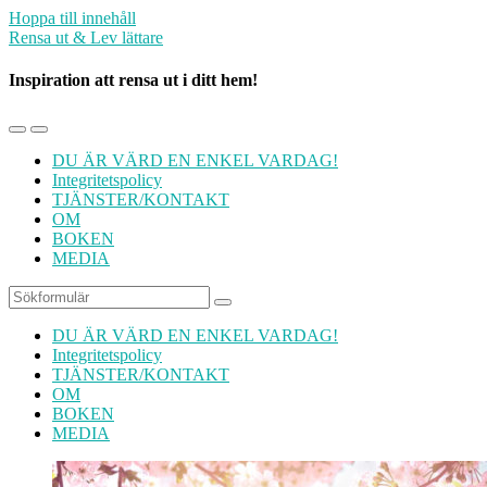
Hoppa till innehåll
Rensa ut & Lev lättare
Inspiration att rensa ut i ditt hem!
Slå
Slå
på/av
på/av
DU ÄR VÄRD EN ENKEL VARDAG!
mobilmenyn
sökfältet
Integritetspolicy
TJÄNSTER/KONTAKT
OM
BOKEN
MEDIA
Sök
DU ÄR VÄRD EN ENKEL VARDAG!
Integritetspolicy
TJÄNSTER/KONTAKT
OM
BOKEN
MEDIA