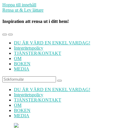
Hoppa till innehåll
Rensa ut & Lev lättare
Inspiration att rensa ut i ditt hem!
Slå
Slå
på/av
på/av
DU ÄR VÄRD EN ENKEL VARDAG!
mobilmenyn
sökfältet
Integritetspolicy
TJÄNSTER/KONTAKT
OM
BOKEN
MEDIA
Sök
DU ÄR VÄRD EN ENKEL VARDAG!
Integritetspolicy
TJÄNSTER/KONTAKT
OM
BOKEN
MEDIA