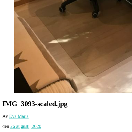
IMG_3093-scaled.jpg
Av
Eva Maria
den
26 augusti, 2020