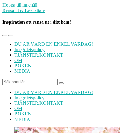
Hoppa till innehåll
Rensa ut & Lev lättare
Inspiration att rensa ut i ditt hem!
Slå
Slå
på/av
på/av
DU ÄR VÄRD EN ENKEL VARDAG!
mobilmenyn
sökfältet
Integritetspolicy
TJÄNSTER/KONTAKT
OM
BOKEN
MEDIA
Sök
DU ÄR VÄRD EN ENKEL VARDAG!
Integritetspolicy
TJÄNSTER/KONTAKT
OM
BOKEN
MEDIA