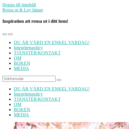
Hoppa till innehåll
Rensa ut & Lev lättare
Inspiration att rensa ut i ditt hem!
Slå
Slå
på/av
på/av
DU ÄR VÄRD EN ENKEL VARDAG!
mobilmenyn
sökfältet
Integritetspolicy
TJÄNSTER/KONTAKT
OM
BOKEN
MEDIA
Sök
DU ÄR VÄRD EN ENKEL VARDAG!
Integritetspolicy
TJÄNSTER/KONTAKT
OM
BOKEN
MEDIA