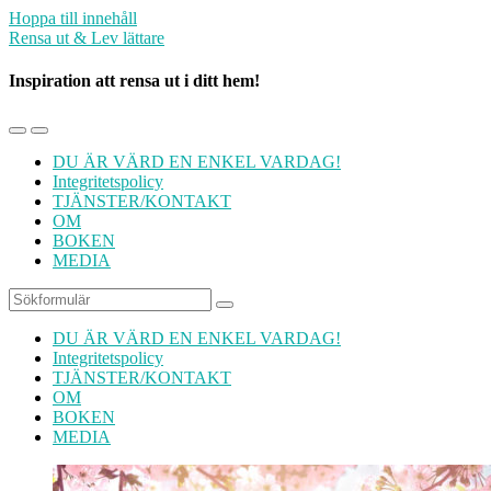
Hoppa till innehåll
Rensa ut & Lev lättare
Inspiration att rensa ut i ditt hem!
Slå
Slå
på/av
på/av
DU ÄR VÄRD EN ENKEL VARDAG!
mobilmenyn
sökfältet
Integritetspolicy
TJÄNSTER/KONTAKT
OM
BOKEN
MEDIA
Sök
DU ÄR VÄRD EN ENKEL VARDAG!
Integritetspolicy
TJÄNSTER/KONTAKT
OM
BOKEN
MEDIA