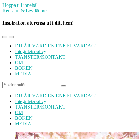
Hoppa till innehåll
Rensa ut & Lev lättare
Inspiration att rensa ut i ditt hem!
Slå
Slå
på/av
på/av
DU ÄR VÄRD EN ENKEL VARDAG!
mobilmenyn
sökfältet
Integritetspolicy
TJÄNSTER/KONTAKT
OM
BOKEN
MEDIA
Sök
DU ÄR VÄRD EN ENKEL VARDAG!
Integritetspolicy
TJÄNSTER/KONTAKT
OM
BOKEN
MEDIA