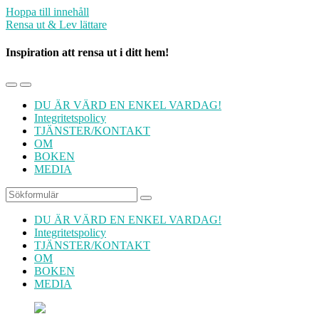
Hoppa till innehåll
Rensa ut & Lev lättare
Inspiration att rensa ut i ditt hem!
Slå
Slå
på/av
på/av
DU ÄR VÄRD EN ENKEL VARDAG!
mobilmenyn
sökfältet
Integritetspolicy
TJÄNSTER/KONTAKT
OM
BOKEN
MEDIA
Sök
DU ÄR VÄRD EN ENKEL VARDAG!
Integritetspolicy
TJÄNSTER/KONTAKT
OM
BOKEN
MEDIA