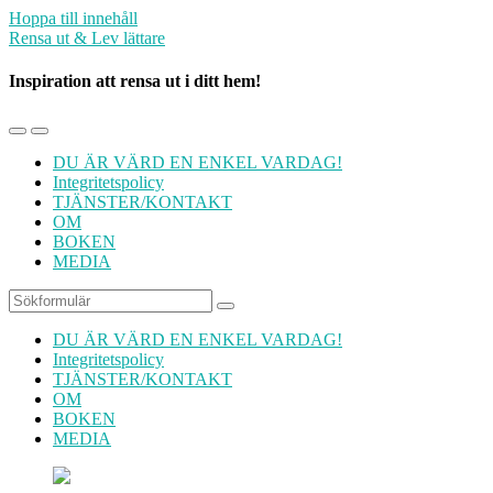
Hoppa till innehåll
Rensa ut & Lev lättare
Inspiration att rensa ut i ditt hem!
Slå
Slå
på/av
på/av
DU ÄR VÄRD EN ENKEL VARDAG!
mobilmenyn
sökfältet
Integritetspolicy
TJÄNSTER/KONTAKT
OM
BOKEN
MEDIA
Sök
DU ÄR VÄRD EN ENKEL VARDAG!
Integritetspolicy
TJÄNSTER/KONTAKT
OM
BOKEN
MEDIA