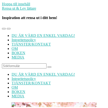
Hoppa till innehåll
Rensa ut & Lev lättare
Inspiration att rensa ut i ditt hem!
Slå
Slå
på/av
på/av
DU ÄR VÄRD EN ENKEL VARDAG!
mobilmenyn
sökfältet
Integritetspolicy
TJÄNSTER/KONTAKT
OM
BOKEN
MEDIA
Sök
DU ÄR VÄRD EN ENKEL VARDAG!
Integritetspolicy
TJÄNSTER/KONTAKT
OM
BOKEN
MEDIA