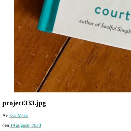
project333.jpg
Av
Eva Maria
den
19 augusti, 2020