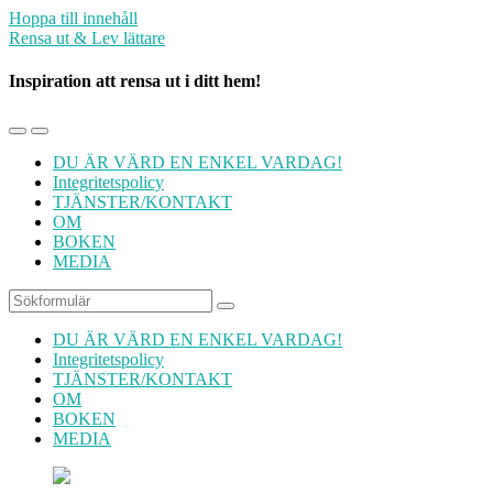
Hoppa till innehåll
Rensa ut & Lev lättare
Inspiration att rensa ut i ditt hem!
Slå
Slå
på/av
på/av
DU ÄR VÄRD EN ENKEL VARDAG!
mobilmenyn
sökfältet
Integritetspolicy
TJÄNSTER/KONTAKT
OM
BOKEN
MEDIA
Sök
DU ÄR VÄRD EN ENKEL VARDAG!
Integritetspolicy
TJÄNSTER/KONTAKT
OM
BOKEN
MEDIA