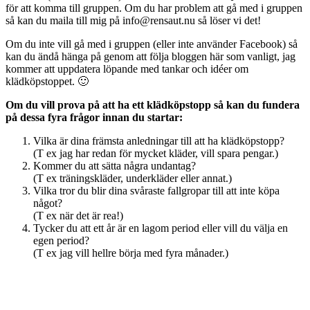
för att komma till gruppen. Om du har problem att gå med i gruppen
så kan du maila till mig på info@rensaut.nu så löser vi det!
Om du inte vill gå med i gruppen (eller inte använder Facebook) så
kan du ändå hänga på genom att följa bloggen här som vanligt, jag
kommer att uppdatera löpande med tankar och idéer om
klädköpstoppet. 🙂
Om du vill prova på att ha ett klädköpstopp så kan du fundera
på dessa fyra frågor innan du startar:
Vilka är dina främsta anledningar till att ha klädköpstopp?
(T ex jag har redan för mycket kläder, vill spara pengar.)
Kommer du att sätta några undantag?
(T ex träningskläder, underkläder eller annat.)
Vilka tror du blir dina svåraste fallgropar till att inte köpa
något?
(T ex när det är rea!)
Tycker du att ett år är en lagom period eller vill du välja en
egen period?
(T ex jag vill hellre börja med fyra månader.)