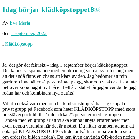
Idag börjar klädköpstoppet!￼
Av
Eva Maria
den
1 september, 2022
i
Klädköpstopp
Ja, det gör det faktiskt – idag 1 september börjar klädköpstoppet!
Det känns så spännande med en utmaning som är svår för mig men
att det ändå finns en chans att klara av den. Jag bedömer att min
garderob innehåller så pass många plagg, skor och väskor att jag inte
behöver köpa något nytt på ett helt år. Istället får jag använda det jag
redan har och kombinera nya outfits!
Vill du också vara med och ha klädköpstopp så har jag skapat en
privat grupp på Facebook som heter KLÄDKÖPSTOPP (med stora
bokstäver) och hittills är det cirka 25 personer med i gruppen.
Tanken med en grupp är att vi ska kunna utbyta erfarenheter men
även peppa varandra när det är motigt. Du hittar gruppen genom att
söka på KLÄDKÖPSTOPP och det är två hjärtan på vardera sida
om ordet (se bilden nedan). Du kan även använda QR-koden nedan