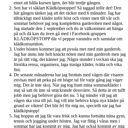
emot att hålla kursen igen, det blir tredje gången.
Sen har vi såklart Klädköpstoppet! Så taggad inför det! Den
här gången tänker jag att det räcker med 6 månader. Jag har
tillräckligt med kläder inför höst och vinter men till vår och
sommar behöver jag nog komplettera garderoben med något.
Jag startade den 1 september och du är välkommen att hänga
på och då kan du även gå med i Facebook-gruppen
KLÄDKÖPSTOPP där vi peppar varandra och samtalar om
klädkonsumtion.
Under hösten kommer jag att pyssla mer med min garderob.
Jag har ännu inte helt knäckt nöten med min garderob men jag
är på rätt väg, det känner jag. Några stunder i veckan ska jag
försöka rensa, organisera, laga trasiga kläder, tvätta och vika
fint.
De senaste månaderna har jag brottats med vågen där visaren
envisas med att peka på ett högre tal för varje gång jag väger
mig. Det är inte skoj. När jag tog fram mina sommarkläder i
maj så satt de inte så smickrande dessvärre. Så detta är ett tufft
jobb men jag behöver göra det nu. 5 kg mindre vill jag att
vågen ska visa till jul. Jag vill inte behöva köpa nya kläder på
grund av vikten! Det blir fel för mig nu, speciellt när jag har
klädköpstopp!
Jag hoppas att jag får vara frisk och kunna fortsätta träna gym,
tennis och jogging under hösten. Jag var flitig i våras men i
sommar har jag kommit av mig. Jag har också kommit av mig