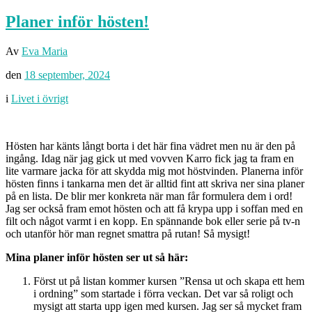
Planer inför hösten!
Av
Eva Maria
den
18 september, 2024
i
Livet i övrigt
Hösten har känts långt borta i det här fina vädret men nu är den på
ingång. Idag när jag gick ut med vovven Karro fick jag ta fram en
lite varmare jacka för att skydda mig mot höstvinden. Planerna inför
hösten finns i tankarna men det är alltid fint att skriva ner sina planer
på en lista. De blir mer konkreta när man får formulera dem i ord!
Jag ser också fram emot hösten och att få krypa upp i soffan med en
filt och något varmt i en kopp. En spännande bok eller serie på tv-n
och utanför hör man regnet smattra på rutan! Så mysigt!
Mina planer inför hösten ser ut så här:
Först ut på listan kommer kursen ”Rensa ut och skapa ett hem
i ordning” som startade i förra veckan. Det var så roligt och
mysigt att starta upp igen med kursen. Jag ser så mycket fram