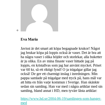
Eva Maria
Javisst är det smart att köpa begagnade krukor! Något
jag brukar köpa på loppis också är vaser. Det är bra att
ha några vaser i olika höjder och storlekar, alla buketter
är ju olika. En av mina finaste vaser hittade jag på
loppis, en kristallvas som jag har använt mycket. Priset
var 60 kr, så ett riktigt fynd! O ja trägalgar gillar jag
också! De ger ett charmigt inslag i inredningen. Min
pappa samlade på trägalgar med tryck på, hans mål var
att hitta en från varje kommun i Sverige. Han skänkte
sedan sin samling. Han var med i några artiklar med sin
samling, bland annat i HD, men tyvärr låsta artiklar:
https://www.hd.se/2004-06-19/samlingen-som-hanger-
med