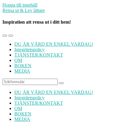
Hoppa till innehåll
Rensa ut & Lev lättare
Inspiration att rensa ut i ditt hem!
Slå
Slå
på/av
på/av
DU ÄR VÄRD EN ENKEL VARDAG!
mobilmenyn
sökfältet
Integritetspolicy
TJÄNSTER/KONTAKT
OM
BOKEN
MEDIA
Sök
DU ÄR VÄRD EN ENKEL VARDAG!
Integritetspolicy
TJÄNSTER/KONTAKT
OM
BOKEN
MEDIA