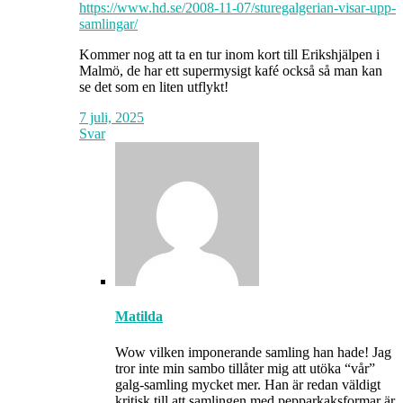
https://www.hd.se/2008-11-07/sturegalgerian-visar-upp-
samlingar/
Kommer nog att ta en tur inom kort till Erikshjälpen i
Malmö, de har ett supermysigt kafé också så man kan
se det som en liten utflykt!
7 juli, 2025
Svar
Matilda
Wow vilken imponerande samling han hade! Jag
tror inte min sambo tillåter mig att utöka “vår”
galg-samling mycket mer. Han är redan väldigt
kritisk till att samlingen med pepparkaksformar är