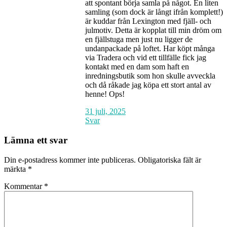
att spontant börja samla på något. En liten
samling (som dock är långt ifrån komplett!)
är kuddar från Lexington med fjäll- och
julmotiv. Detta är kopplat till min dröm om
en fjällstuga men just nu ligger de
undanpackade på loftet. Har köpt många
via Tradera och vid ett tillfälle fick jag
kontakt med en dam som haft en
inredningsbutik som hon skulle avveckla
och då råkade jag köpa ett stort antal av
henne! Ops!
31 juli, 2025
Svar
Lämna ett svar
Din e-postadress kommer inte publiceras.
Obligatoriska fält är
märkta
*
Kommentar
*