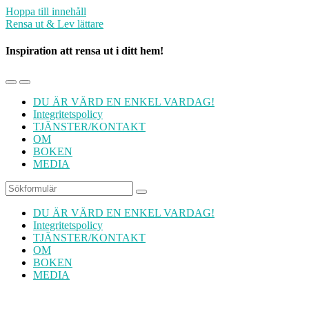
Hoppa till innehåll
Rensa ut & Lev lättare
Inspiration att rensa ut i ditt hem!
Slå
Slå
på/av
på/av
DU ÄR VÄRD EN ENKEL VARDAG!
mobilmenyn
sökfältet
Integritetspolicy
TJÄNSTER/KONTAKT
OM
BOKEN
MEDIA
Sök
DU ÄR VÄRD EN ENKEL VARDAG!
Integritetspolicy
TJÄNSTER/KONTAKT
OM
BOKEN
MEDIA