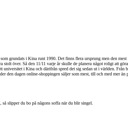
g som grundats i Kina runt 1990. Det finns flera ursprung men den mest kä
ra stolt över. Så den 11/11 varje år skulle de planera något roligt att göra
ett universitet i Kina och därifrån spred det sig sedan ut i världen. Fr
nder den dagen online-shoppingen säljer som mest, till och med mer än 
, så slipper du bo på någons soffa när du blir singel.