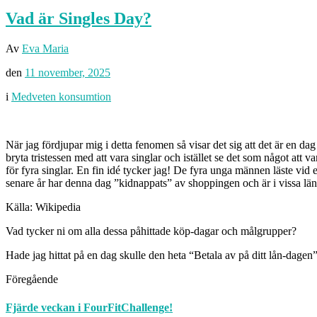
Vad är Singles Day?
Av
Eva Maria
den
11 november, 2025
i
Medveten konsumtion
När jag fördjupar mig i detta fenomen så visar det sig att det är en da
bryta tristessen med att vara singlar och istället se det som något att va
för fyra singlar. En fin idé tycker jag! De fyra unga männen läste vid 
senare år har denna dag ”kidnappats” av shoppingen och är i vissa lä
Källa: Wikipedia
Vad tycker ni om alla dessa påhittade köp-dagar och målgrupper?
Hade jag hittat på en dag skulle den heta “Betala av på ditt lån-dagen”
Föregående
Fjärde veckan i FourFitChallenge!