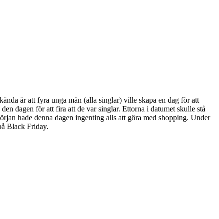
nda är att fyra unga män (alla singlar) ville skapa en dag för att
 den dagen för att fira att de var singlar. Ettorna i datumet skulle stå
ån början hade denna dagen ingenting alls att göra med shopping. Under
på Black Friday.