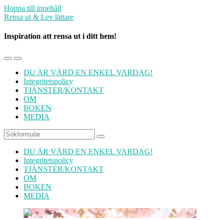
Hoppa till innehåll
Rensa ut & Lev lättare
Inspiration att rensa ut i ditt hem!
Slå
Slå
på/av
på/av
DU ÄR VÄRD EN ENKEL VARDAG!
mobilmenyn
sökfältet
Integritetspolicy
TJÄNSTER/KONTAKT
OM
BOKEN
MEDIA
Sök
DU ÄR VÄRD EN ENKEL VARDAG!
Integritetspolicy
TJÄNSTER/KONTAKT
OM
BOKEN
MEDIA