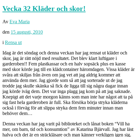
Vecka 32 Kläder och skor!
Av
Eva Maria
den
15 augusti, 2010
i
Rensa ut
Idag är det söndag och denna veckan har jag rensat ut kläder och
skor, jag är rätt nöjd med resultatet. Det blev klart luftigare i
garderoben!! Fem plastkassar och en halv sopsäck plus en kasse
med skor körde jag till en klädcontainer häromdagen. Vissa kläder är
svåra att skiljas från även om jag vet att jag aldrig kommer att
använda dem mer. Jag gjorde som så att jag sorterade ut de jag
trodde jag skulle skänka så fick de ligga till sig några dagar innan
jag körde iväg dem. Det var inga plagg jag kom på att jag saknade.
Knepigt att det varje morgon känns som man inte har något att ta på
sig fast hela garderoben är full. Ska försöka börja stryka kläderna
också i förväg för att slippa stryka dem fem minuter innan man
behöver dem…
Denna veckan har jag varit på biblioteket och lånat boken “Vill ha
mer, om barn, tid och konsumtion” av Katarina Bjärvall. Jag har läst
halva och det är en sträckläsare och man känner verkligen igen sig.