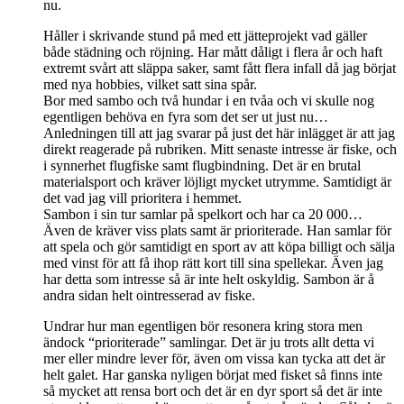
nu.
Håller i skrivande stund på med ett jätteprojekt vad gäller
både städning och röjning. Har mått dåligt i flera år och haft
extremt svårt att släppa saker, samt fått flera infall då jag börjat
med nya hobbies, vilket satt sina spår.
Bor med sambo och två hundar i en tvåa och vi skulle nog
egentligen behöva en fyra som det ser ut just nu…
Anledningen till att jag svarar på just det här inlägget är att jag
direkt reagerade på rubriken. Mitt senaste intresse är fiske, och
i synnerhet flugfiske samt flugbindning. Det är en brutal
materialsport och kräver löjligt mycket utrymme. Samtidigt är
det vad jag vill prioritera i hemmet.
Sambon i sin tur samlar på spelkort och har ca 20 000…
Även de kräver viss plats samt är prioriterade. Han samlar för
att spela och gör samtidigt en sport av att köpa billigt och sälja
med vinst för att få ihop rätt kort till sina spellekar. Även jag
har detta som intresse så är inte helt oskyldig. Sambon är å
andra sidan helt ointresserad av fiske.
Undrar hur man egentligen bör resonera kring stora men
ändock “prioriterade” samlingar. Det är ju trots allt detta vi
mer eller mindre lever för, även om vissa kan tycka att det är
helt galet. Har ganska nyligen börjat med fisket så finns inte
så mycket att rensa bort och det är en dyr sport så det är inte