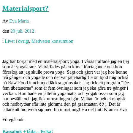
Materialsport?
Av
Eva Maria
den
20 juli, 2012
i
Livet i övrigt
,
Medveten konsumtion
Jag har börjat med en materialsport; yoga. I våras träffade jag en tjej
som är yogalärare. Vi träffades på en kurs i företagande och hon
föreslog att jag skulle prova yoga. Sagt och gjort var jag hos henne
två gånger och yogade och det var jättehärligt! Hon bjöd mig också
på Raw Food lunch med läckra grönsaker. Jag fick ett program “De
fem tibetanerna” som är fem övningar som jag ska göra tre gånger i
veckan. Hon hade en jättefin yogamatta och yogaklossar som jag
har beställt och jag fick utrustningen igår. Mattan är helt ekologisk
och nedbrytbar (får inte glömma den på gräsmattan 🙂 ). Det är
lättare att motivera sig med fin utrustning! Ha det fint! Kramar Eva
Föregående
Kassabok + låda = lycka!