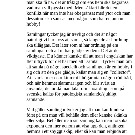
man ska få ha, det är tråkigt om ens hem ska begränsa
vad man vill pyssla med. Men såklart blir det en
konflikt när man inte har obegränsat med ytor och man
dessutom ska samsas med någon som har en annan
hobby!
Samlingar tycker jag är trevligt och det är något
naturligt vi har i oss att samla, så länge de är i ordning
ska tilläggas. Det låter som ni har ordning på era
samlingar och att ni har glädje av dem. Det är det
viktigaste. Du känner kanske till att man i engelskan har
fler uttryck för det här med att ”samla”. Tycker man om
att samla på något speciellt och samlingen är en hobby i
sig och att den ger glädje, kallar man sig en ”collector”.
Att samla mer ostrukturerat i högar utan någon röd tråd,
och när hemmet slammar igen och blir svårt att
använda, det är då man talar om ”hoarding” som på
svenska kallas för patologiskt samlande/sjukligt
samlande.
Vad gäller samlingar tycker jag att man kan fundera
först på om man vill behålla dem eller kanske skänka
eller sälja. Behåller man sin samling kan man försöka
exponera den mer genom att visa upp den, antingen
hemma i ett snyggt skåp, eller så kan man erbjuda att