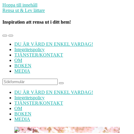
Hoppa till innehåll
Rensa ut & Lev lättare
Inspiration att rensa ut i ditt hem!
Slå
Slå
på/av
på/av
DU ÄR VÄRD EN ENKEL VARDAG!
mobilmenyn
sökfältet
Integritetspolicy
TJÄNSTER/KONTAKT
OM
BOKEN
MEDIA
Sök
DU ÄR VÄRD EN ENKEL VARDAG!
Integritetspolicy
TJÄNSTER/KONTAKT
OM
BOKEN
MEDIA