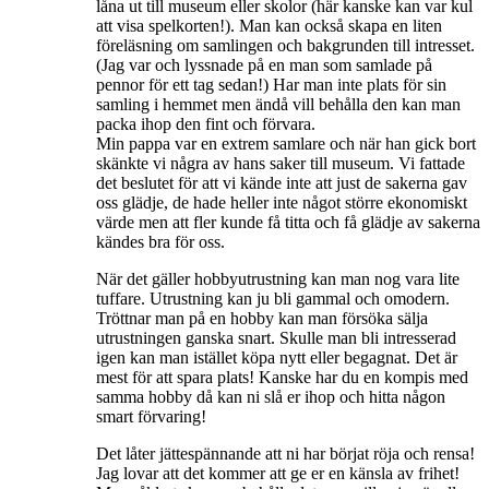
låna ut till museum eller skolor (här kanske kan var kul
att visa spelkorten!). Man kan också skapa en liten
föreläsning om samlingen och bakgrunden till intresset.
(Jag var och lyssnade på en man som samlade på
pennor för ett tag sedan!) Har man inte plats för sin
samling i hemmet men ändå vill behålla den kan man
packa ihop den fint och förvara.
Min pappa var en extrem samlare och när han gick bort
skänkte vi några av hans saker till museum. Vi fattade
det beslutet för att vi kände inte att just de sakerna gav
oss glädje, de hade heller inte något större ekonomiskt
värde men att fler kunde få titta och få glädje av sakerna
kändes bra för oss.
När det gäller hobbyutrustning kan man nog vara lite
tuffare. Utrustning kan ju bli gammal och omodern.
Tröttnar man på en hobby kan man försöka sälja
utrustningen ganska snart. Skulle man bli intresserad
igen kan man istället köpa nytt eller begagnat. Det är
mest för att spara plats! Kanske har du en kompis med
samma hobby då kan ni slå er ihop och hitta någon
smart förvaring!
Det låter jättespännande att ni har börjat röja och rensa!
Jag lovar att det kommer att ge er en känsla av frihet!