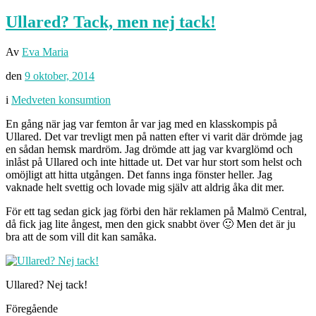
Ullared? Tack, men nej tack!
Av
Eva Maria
den
9 oktober, 2014
i
Medveten konsumtion
En gång när jag var femton år var jag med en klasskompis på
Ullared. Det var trevligt men på natten efter vi varit där drömde jag
en sådan hemsk mardröm. Jag drömde att jag var kvarglömd och
inlåst på Ullared och inte hittade ut. Det var hur stort som helst och
omöjligt att hitta utgången. Det fanns inga fönster heller. Jag
vaknade helt svettig och lovade mig själv att aldrig åka dit mer.
För ett tag sedan gick jag förbi den här reklamen på Malmö Central,
då fick jag lite ångest, men den gick snabbt över 🙂 Men det är ju
bra att de som vill dit kan samåka.
Ullared? Nej tack!
Föregående