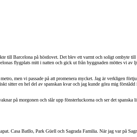
kte till Barcelona på höstlovet. Det blev ett varmt och soligt ombyte t
elonas flygplats mitt i natten och gick ut från byggnaden möttes vi av 
 metro, men vi passade på att promenera mycket. Jag är verkligen förtju
t sitter en hel del av spanskan kvar och jag kunde göra mig förstådd i de
knar på morgonen och slår upp fönsterluckorna och ser det spanska livet
pat. Casa Batllo, Park Güell och Sagrada Familia. När jag var på Sagrad