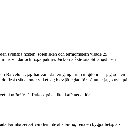
ill den svenska hösten, solen sken och termometern visade 25
ljumma vindar och höga palmer. Jackorna åkte snabbt längst ner i
st i Barcelona, jag har varit där en gång i min ungdom när jag och en
 flesta situationer vilket jag blev jätteglad för, så nu är jag sugen på
 utanför! Vi åt frukost på ett litet kafé nedanför.
a Familia senast var den inte alls färdig, bara en byggarbetsplats.