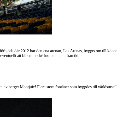
förbjöds där 2012 har den ena arenan, Las Arenas, byggts om till köpcen
ventuellt att bli en moské inom en nära framtid.
n av berget Montjuic! Flera stora fontäner som byggdes till världsuts