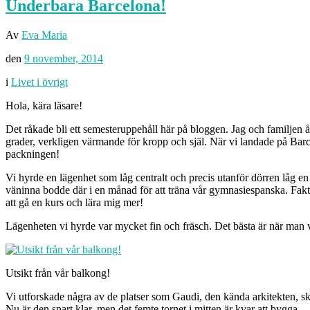
Underbara Barcelona!
Av
Eva Maria
den
9 november, 2014
i
Livet i övrigt
Hola, kära läsare!
Det råkade bli ett semesteruppehåll här på bloggen. Jag och familjen å
grader, verkligen värmande för kropp och själ. När vi landade på Barc
packningen!
Vi hyrde en lägenhet som låg centralt och precis utanför dörren låg en
väninna bodde där i en månad för att träna vår gymnasiespanska. Faktisk
att gå en kurs och lära mig mer!
Lägenheten vi hyrde var mycket fin och fräsch. Det bästa är när man va
Utsikt från vår balkong!
Vi utforskade några av de platser som Gaudi, den kända arkitekten, ska
Nu är den snart klar, men det femte tornet i mitten är kvar att bygga.