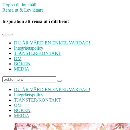
Hoppa till innehåll
Rensa ut & Lev lättare
Inspiration att rensa ut i ditt hem!
Slå
Slå
på/av
på/av
DU ÄR VÄRD EN ENKEL VARDAG!
mobilmenyn
sökfältet
Integritetspolicy
TJÄNSTER/KONTAKT
OM
BOKEN
MEDIA
Sök
DU ÄR VÄRD EN ENKEL VARDAG!
Integritetspolicy
TJÄNSTER/KONTAKT
OM
BOKEN
MEDIA