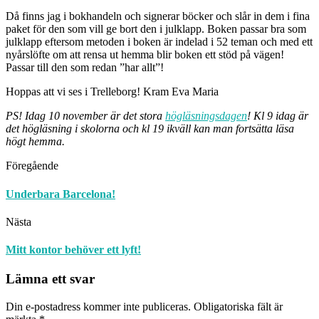
Då finns jag i bokhandeln och signerar böcker och slår in dem i fina
paket för den som vill ge bort den i julklapp. Boken passar bra som
julklapp eftersom metoden i boken är indelad i 52 teman och med ett
nyårslöfte om att rensa ut hemma blir boken ett stöd på vägen!
Passar till den som redan ”har allt”!
Hoppas att vi ses i Trelleborg! Kram Eva Maria
PS! Idag 10 november är det stora
högläsningsdagen
! Kl 9 idag är
det högläsning i skolorna och kl 19 ikväll kan man fortsätta läsa
högt hemma.
Föregående
Underbara Barcelona!
Nästa
Mitt kontor behöver ett lyft!
Lämna ett svar
Din e-postadress kommer inte publiceras.
Obligatoriska fält är