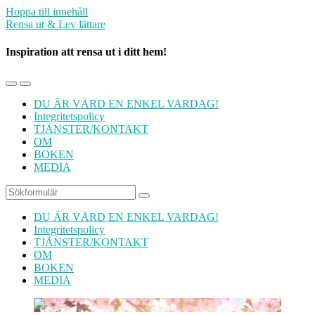
Hoppa till innehåll
Rensa ut & Lev lättare
Inspiration att rensa ut i ditt hem!
Slå
Slå
på/av
på/av
DU ÄR VÄRD EN ENKEL VARDAG!
mobilmenyn
sökfältet
Integritetspolicy
TJÄNSTER/KONTAKT
OM
BOKEN
MEDIA
Sök
DU ÄR VÄRD EN ENKEL VARDAG!
Integritetspolicy
TJÄNSTER/KONTAKT
OM
BOKEN
MEDIA