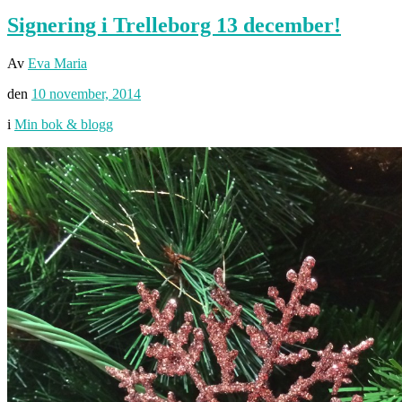
Signering i Trelleborg 13 december!
Av
Eva Maria
den
10 november, 2014
i
Min bok & blogg