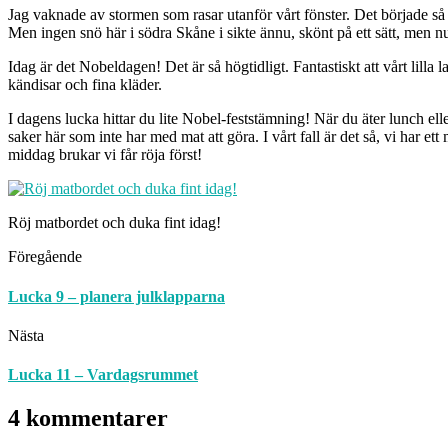
Jag vaknade av stormen som rasar utanför vårt fönster. Det började så s
Men ingen snö här i södra Skåne i sikte ännu, skönt på ett sätt, men nu
Idag är det Nobeldagen! Det är så högtidligt. Fantastiskt att vårt lilla
kändisar och fina kläder.
I dagens lucka hittar du lite Nobel-feststämning! När du äter lunch el
saker här som inte har med mat att göra. I vårt fall är det så, vi har e
middag brukar vi får röja först!
Röj matbordet och duka fint idag!
Föregående
Lucka 9 – planera julklapparna
Nästa
Lucka 11 – Vardagsrummet
4 kommentarer