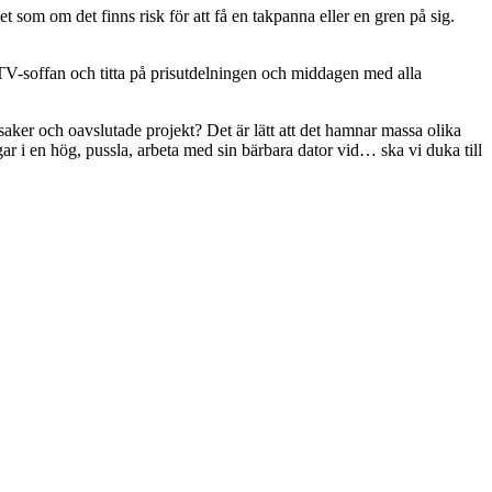
t som om det finns risk för att få en takpanna eller en gren på sig.
a i TV-soffan och titta på prisutdelningen och middagen med alla
saker och oavslutade projekt? Det är lätt att det hamnar massa olika
ngar i en hög, pussla, arbeta med sin bärbara dator vid… ska vi duka till