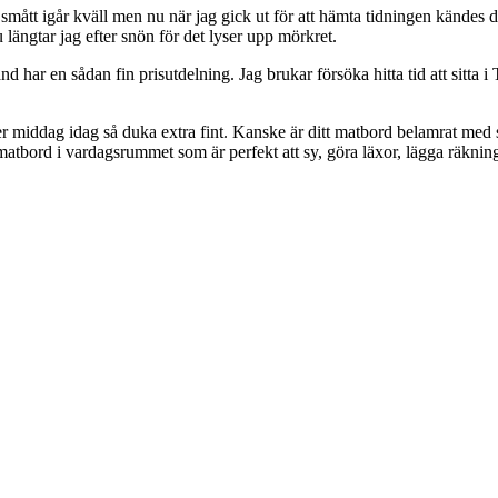
mått igår kväll men nu när jag gick ut för att hämta tidningen kändes de
 längtar jag efter snön för det lyser upp mörkret.
 land har en sådan fin prisutdelning. Jag brukar försöka hitta tid att sitt
ler middag idag så duka extra fint. Kanske är ditt matbord belamrat med 
tt matbord i vardagsrummet som är perfekt att sy, göra läxor, lägga räkni