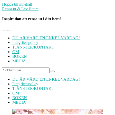
Hoppa till innehåll
Rensa ut & Lev lättare
Inspiration att rensa ut i ditt hem!
Slå
Slå
på/av
på/av
DU ÄR VÄRD EN ENKEL VARDAG!
mobilmenyn
sökfältet
Integritetspolicy
TJÄNSTER/KONTAKT
OM
BOKEN
MEDIA
Sök
DU ÄR VÄRD EN ENKEL VARDAG!
Integritetspolicy
TJÄNSTER/KONTAKT
OM
BOKEN
MEDIA