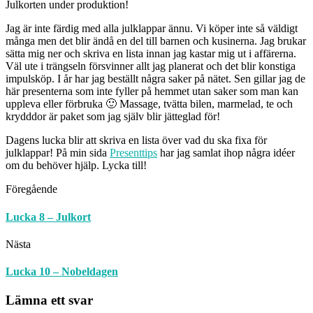
Julkorten under produktion!
Jag är inte färdig med alla julklappar ännu. Vi köper inte så väldigt
många men det blir ändå en del till barnen och kusinerna. Jag brukar
sätta mig ner och skriva en lista innan jag kastar mig ut i affärerna.
Väl ute i trängseln försvinner allt jag planerat och det blir konstiga
impulsköp. I år har jag beställt några saker på nätet. Sen gillar jag de
här presenterna som inte fyller på hemmet utan saker som man kan
uppleva eller förbruka 🙂 Massage, tvätta bilen, marmelad, te och
krydddor är paket som jag själv blir jätteglad för!
Dagens lucka blir att skriva en lista över vad du ska fixa för
julklappar! På min sida
Presenttips
har jag samlat ihop några idéer
om du behöver hjälp. Lycka till!
Föregående
Lucka 8 – Julkort
Nästa
Lucka 10 – Nobeldagen
Lämna ett svar