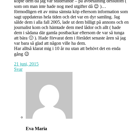
köpte dem då jag var studerande – på avbetalning dessutom (
som om man inte hade nog med utgifter då 😉 )…
förmodligen ett av mina sämsta köp eftersom information som
sagt uppdateras hela tiden och det var en dyr samling. Jag
sålde dem i alla fall 2005, lade ut dem billigt på annons och en
journalist kom och hämtade dem med lådor och allt ( hade
dem i sådana där gamla postbackar eftersom de var så tunga
att bära 🙁 ). Hade förvarat dem i förrådet senaste åren så jag
var bara så glad att någon ville ha dem.
Har alltså klarat mig i 10 år nu utan att behövt det en enda
gång 😉
21 juni, 2015
Svar
Eva Maria