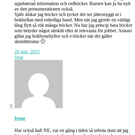
uppdaterad information och ordböcker. Barnen kan ju ha nytt
av den prenumerationen också.
Själv älskar jag böcker och tycker det ser jättesnyggt ut i
bokhyllan med enhetliga band. Men när jag gjorde en väldigt
lång flytt så rök många böcker. Nu har jag princip bara böcker
som betyder något särskilt eller är relevanta för jobbet. Annars
gillar jag bokbytarhyllor och e-böcker när det gäller
skönlitteratur 🙂
20 juni, 2015
Svar
Irene
Har också haft NE, var en gång i tiden så urbota dum att jag