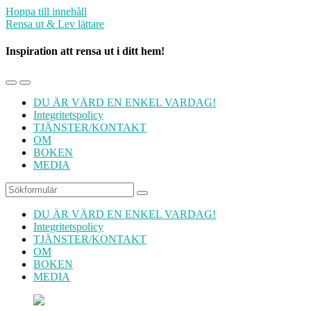
Hoppa till innehåll
Rensa ut & Lev lättare
Inspiration att rensa ut i ditt hem!
Slå
Slå
på/av
på/av
DU ÄR VÄRD EN ENKEL VARDAG!
mobilmenyn
sökfältet
Integritetspolicy
TJÄNSTER/KONTAKT
OM
BOKEN
MEDIA
Sök
DU ÄR VÄRD EN ENKEL VARDAG!
Integritetspolicy
TJÄNSTER/KONTAKT
OM
BOKEN
MEDIA