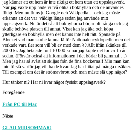
jag känner att ett hem är inte riktigt ett hem utan ett uppslagsverk.
När jag växte upp hade vi två olika i bokhyllan och de användes
flitigt. Men nu finns ju Google och Wikipedia… och jag måste
erkänna att det var väldigt länge sedan jag använde mitt
uppslagsverk. Nu är det så att bokhyllorna börjar bli trånga och jag
skulle behöva platsen till annat. Visst kan jag åka och köpa
ytterligare en bokhylla men det känns inte helt rätt. Spanade på
Blocket vad man skulle kunna få för Nationalencyklopedin men det
verkade vara fler som vill bli av med dem 🙂 Allt ifrån skänkes till
2000 kr. Jag betalade runt 10 000 kr när jag köpte det för ca 15 år
sedan. (Förstår också att informationen i det börjar bli gammal….)
Men jag har så svårt att skiljas från de fina böckerna!! Min man kan
inte förstå varför jag vill ha de kvar. Jag har hittat på många ursäkter.
Till exempel om det är strömavbrott och man måste slå upp något?
Hur tänker ni? Har ni kvar något fysiskt uppslagsverk?
Föregående
Från PC till Mac
Nästa
GLAD MIDSOMMAR!