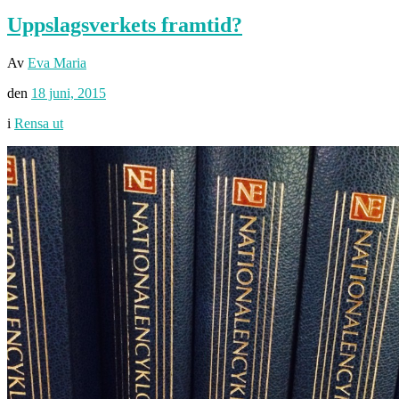
Uppslagsverkets framtid?
Av
Eva Maria
den
18 juni, 2015
i
Rensa ut