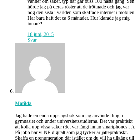
vänner om saker, typ när går buss 100 nästa gång. Sen
hörde jag på deras röster att de tröttnade och jag var
nog den sista i världen som skaffade internet i mobilen.
Har bara haft det ca 6 månader. Hur klarade jag mig
innan?!
18 juni, 2015
Svar
Matilda
Jag hade en enda uppslagsbok som jag använde flitigt i
gymnasiet och under universitetsstudierna. Det var praktiskt
att kolla upp vissa saker (det var långt innan smartphones…).
På jobb har vi NE digitalt som jag tycker är jättepraktiskt.
Skaffa en prenumeration där istället om du vill ha tillgång till