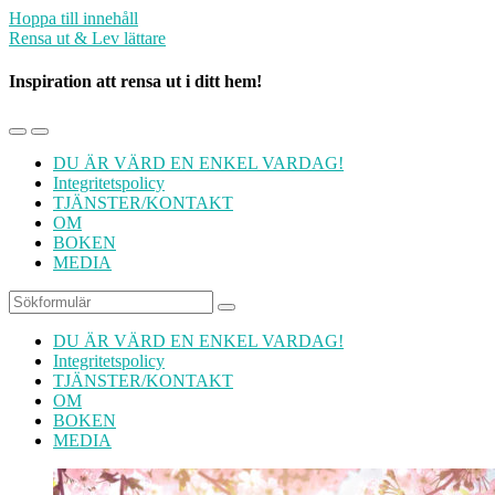
Hoppa till innehåll
Rensa ut & Lev lättare
Inspiration att rensa ut i ditt hem!
Slå
Slå
på/av
på/av
DU ÄR VÄRD EN ENKEL VARDAG!
mobilmenyn
sökfältet
Integritetspolicy
TJÄNSTER/KONTAKT
OM
BOKEN
MEDIA
Sök
DU ÄR VÄRD EN ENKEL VARDAG!
Integritetspolicy
TJÄNSTER/KONTAKT
OM
BOKEN
MEDIA