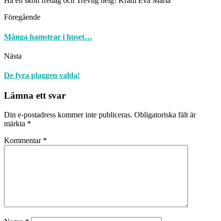
Ha en skön fredag och Trevlig helg! Kram Eva Maria
Föregående
Många hamstrar i huset…
Nästa
De fyra plaggen valda!
Lämna ett svar
Din e-postadress kommer inte publiceras.
Obligatoriska fält är
märkta
*
Kommentar
*