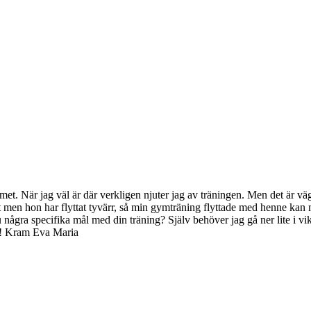
ymmet. När jag väl är där verkligen njuter jag av träningen. Men det är
men hon har flyttat tyvärr, så min gymträning flyttade med henne kan ma
gra specifika mål med din träning? Själv behöver jag gå ner lite i vikt,
nu! Kram Eva Maria