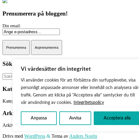
Prenumerera på bloggen!
Sök på bloggen:
Vi värdesätter din integritet
Sök
Vi använder cookies för att förbättra din surfupplevelse, visa
Kategorier
personligt anpassade annonser eller innehåll och analysera vår
trafik. Genom att klicka på "Acceptera alla" samtycker du till
Kategorier
vår användning av cookies.
Integritetspolicy
Arkiv
Anpassa
Avvisa
Acceptera alla
Arkiv
Drivs med
WordPress
&
Tema av
Anders Norén