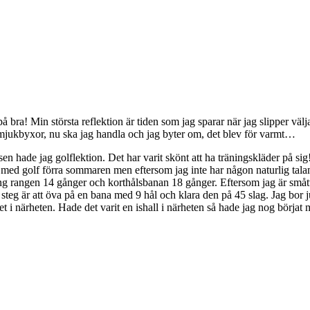
bra! Min största reflektion är tiden som jag sparar när jag slipper väl
 mjukbyxor, nu ska jag handla och jag byter om, det blev för varmt…
sen hade jag golflektion. Det har varit skönt att ha träningskläder på sig!
e med golf förra sommaren men eftersom jag inte har någon naturlig talan
iving rangen 14 gånger och korthålsbanan 18 gånger. Eftersom jag är småt
eg är att öva på en bana med 9 hål och klara den på 45 slag. Jag bor ju v
tet i närheten. Hade det varit en ishall i närheten så hade jag nog börjat