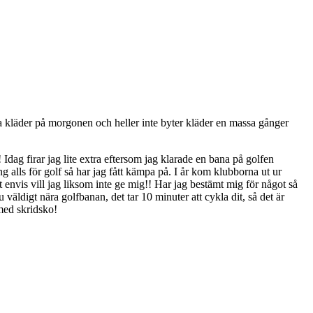
ja kläder på morgonen och heller inte byter kläder en massa gånger
 Idag firar jag lite extra eftersom jag klarade en bana på golfen
g alls för golf så har jag fått kämpa på. I år kom klubborna ut ur
t envis vill jag liksom inte ge mig!! Har jag bestämt mig för något så
äldigt nära golfbanan, det tar 10 minuter att cykla dit, så det är
 med skridsko!