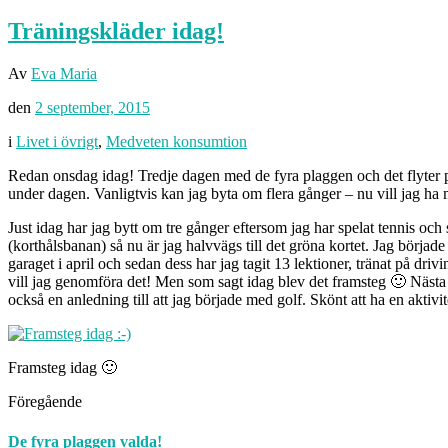
Träningskläder idag!
Av
Eva Maria
den
2 september, 2015
i
Livet i övrigt
,
Medveten konsumtion
Redan onsdag idag! Tredje dagen med de fyra plaggen och det flyter på 
under dagen. Vanligtvis kan jag byta om flera gånger – nu vill jag ha
Just idag har jag bytt om tre gånger eftersom jag har spelat tennis och 
(korthålsbanan) så nu är jag halvvägs till det gröna kortet. Jag börjad
garaget i april och sedan dess har jag tagit 13 lektioner, tränat på dr
vill jag genomföra det! Men som sagt idag blev det framsteg 🙂 Nästa st
också en anledning till att jag började med golf. Skönt att ha en aktivi
Framsteg idag 🙂
Föregående
De fyra plaggen valda!