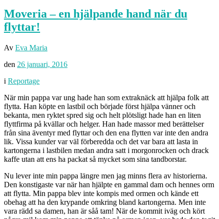
Moveria – en hjälpande hand när du
flyttar!
Av
Eva Maria
den
26 januari, 2016
i
Reportage
När min pappa var ung hade han som extraknäck att hjälpa folk att
flytta. Han köpte en lastbil och började först hjälpa vänner och
bekanta, men ryktet spred sig och helt plötsligt hade han en liten
flyttfirma på kvällar och helger. Han hade massor med berättelser
från sina äventyr med flyttar och den ena flytten var inte den andra
lik. Vissa kunder var väl förberedda och det var bara att lasta in
kartongerna i lastbilen medan andra satt i morgonrocken och drack
kaffe utan att ens ha packat så mycket som sina tandborstar.
Nu lever inte min pappa längre men jag minns flera av historierna.
Den konstigaste var när han hjälpte en gammal dam och hennes orm
att flytta. Min pappa blev inte kompis med ormen och kände ett
obehag att ha den krypande omkring bland kartongerna. Men inte
vara rädd sa damen, han är såå tam! När de kommit iväg och kört