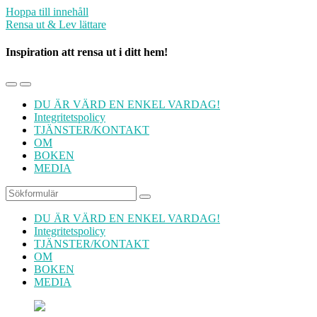
Hoppa till innehåll
Rensa ut & Lev lättare
Inspiration att rensa ut i ditt hem!
Slå
Slå
på/av
på/av
DU ÄR VÄRD EN ENKEL VARDAG!
mobilmenyn
sökfältet
Integritetspolicy
TJÄNSTER/KONTAKT
OM
BOKEN
MEDIA
Sök
DU ÄR VÄRD EN ENKEL VARDAG!
Integritetspolicy
TJÄNSTER/KONTAKT
OM
BOKEN
MEDIA