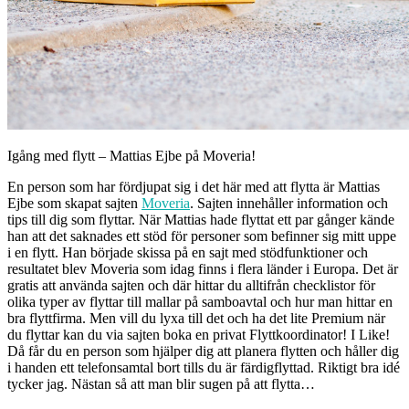
Igång med flytt – Mattias Ejbe på Moveria!
En person som har fördjupat sig i det här med att flytta är Mattias
Ejbe som skapat sajten
Moveria
. Sajten innehåller information och
tips till dig som flyttar. När Mattias hade flyttat ett par gånger kände
han att det saknades ett stöd för personer som befinner sig mitt uppe
i en flytt. Han började skissa på en sajt med stödfunktioner och
resultatet blev Moveria som idag finns i flera länder i Europa. Det är
gratis att använda sajten och där hittar du alltifrån checklistor för
olika typer av flyttar till mallar på samboavtal och hur man hittar en
bra flyttfirma. Men vill du lyxa till det och ha det lite Premium när
du flyttar kan du via sajten boka en privat Flyttkoordinator! I Like!
Då får du en person som hjälper dig att planera flytten och håller dig
i handen ett telefonsamtal bort tills du är färdigflyttad. Riktigt bra idé
tycker jag. Nästan så att man blir sugen på att flytta…