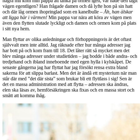
några mil kom min pappa att tänka på ormen igen, var hade den tagit
vägen egentligen? Han frågade damen och då lyfte hon på sin hatt
och där låg ormen ihopringlad som en kanelbulle –
Åh, han älskar
att ligga här i värmen!
Min pappa var nära att köra av vägen men
även den flytten slutade lyckligt och damen och ormen kom på plats
i sitt nya hem.
Man flyttar av olika anledningar och förhoppningsvis är det oftast
självvalt men inte alltid. Jag räknade efter hur många adresser jag
har bott på och kom fram till 18. Det låter rätt så mycket men det
blev många adresser under studietiden – jag bodde i både andra- och
tredjehand och ibland inneboende med egen hylla i kylskåpet. De
senaste gångerna jag har flyttat har jag försökt rensa extra bland
sakerna för att slippa barlast. Men det är ändå ett mysterium när man
står där med ”det där sista” som brukar bli ett flyttlass i sig! Sen är
det en massa administration med att flytta – adressen ska ändras,
elen ska läsas av, hemförsäkringen ska fixas och en massa stort och
smått att komma ihåg.