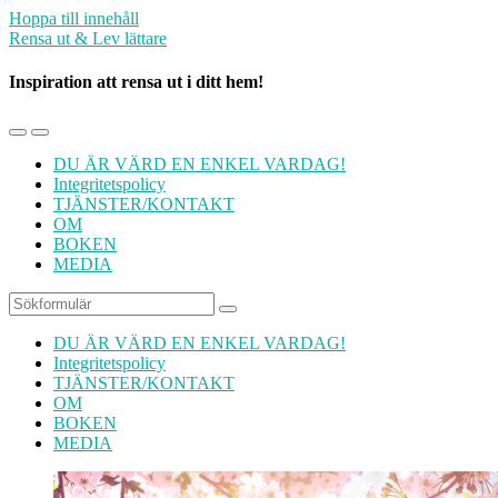
Hoppa till innehåll
Rensa ut & Lev lättare
Inspiration att rensa ut i ditt hem!
Slå
Slå
på/av
på/av
DU ÄR VÄRD EN ENKEL VARDAG!
mobilmenyn
sökfältet
Integritetspolicy
TJÄNSTER/KONTAKT
OM
BOKEN
MEDIA
Sök
DU ÄR VÄRD EN ENKEL VARDAG!
Integritetspolicy
TJÄNSTER/KONTAKT
OM
BOKEN
MEDIA