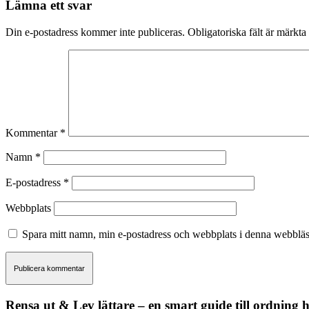
Lämna ett svar
Din e-postadress kommer inte publiceras.
Obligatoriska fält är märkta
Kommentar
*
Namn
*
E-postadress
*
Webbplats
Spara mitt namn, min e-postadress och webbplats i denna webbläsa
Rensa ut & Lev lättare – en smart guide till ordning