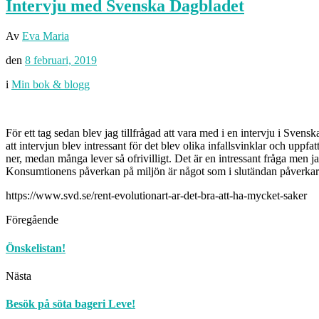
Intervju med Svenska Dagbladet
Av
Eva Maria
den
8 februari, 2019
i
Min bok & blogg
För ett tag sedan blev jag tillfrågad att vara med i en intervju i Sven
att intervjun blev intressant för det blev olika infallsvinklar och uppfa
ner, medan många lever så ofrivilligt. Det är en intressant fråga men j
Konsumtionens påverkan på miljön är något som i slutändan påverkar 
https://www.svd.se/rent-evolutionart-ar-det-bra-att-ha-mycket-saker
Föregående
Önskelistan!
Nästa
Besök på söta bageri Leve!