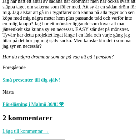
Jag har haft ett antal av sådana här drömmar men har också svårt att
släppa taget om sakerna som följer med. Att sy är en sådan dröm för
mig. Jag älskar att gå in i tygaffärer och känna på alla tyger och sen
köpa med mig några meter hem plus passande tråd och varför inte
en rolig knapp? Jag har ett mönster liggande som lovar att man
jätteenkelt ska kunna sy en necessär. EASY står det på mönstret.
Tyvärr har detta projektet legat länge i en låda och varje gång jag
tittar på det hör jag mig själv sucka. Men kanske blir det i sommar
jag syr en necessär?
Har du några drömmar som är på väg att gå i pension?
Föregående
Små presenter till dig själv!
Nästa
Föreläsning i Malmö 30/8! 💖
2 kommentarer
Lägg till kommentar →