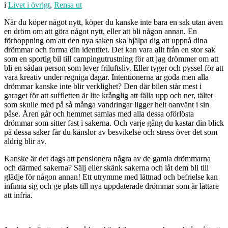
i
Livet i övrigt
,
Rensa ut
När du köper något nytt, köper du kanske inte bara en sak utan även
en dröm om att göra något nytt, eller att bli någon annan. En
förhoppning om att den nya saken ska hjälpa dig att uppnå dina
drömmar och forma din identitet. Det kan vara allt från en stor sak
som en sportig bil till campingutrustning för att jag drömmer om att
bli en sådan person som lever friluftsliv. Eller tyger och pyssel för att
vara kreativ under regniga dagar. Intentionerna är goda men alla
drömmar kanske inte blir verklighet? Den där bilen står mest i
garaget för att suffletten är lite krånglig att fälla upp och ner, tältet
som skulle med på så många vandringar ligger helt oanvänt i sin
påse. Åren går och hemmet samlas med alla dessa oförlösta
drömmar som sitter fast i sakerna. Och varje gång du kastar din blick
på dessa saker får du känslor av besvikelse och stress över det som
aldrig blir av.
Kanske är det dags att pensionera några av de gamla drömmarna
och därmed sakerna? Sälj eller skänk sakerna och låt dem bli till
glädje för någon annan! Ett utrymme med lättnad och befrielse kan
infinna sig och ge plats till nya uppdaterade drömmar som är lättare
att infria.