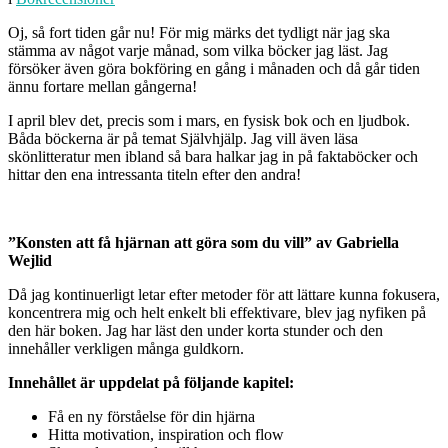
Oj, så fort tiden går nu! För mig märks det tydligt när jag ska
stämma av något varje månad, som vilka böcker jag läst. Jag
försöker även göra bokföring en gång i månaden och då går tiden
ännu fortare mellan gångerna!
I april blev det, precis som i mars, en fysisk bok och en ljudbok.
Båda böckerna är på temat Självhjälp. Jag vill även läsa
skönlitteratur men ibland så bara halkar jag in på faktaböcker och
hittar den ena intressanta titeln efter den andra!
”Konsten att få hjärnan att göra som du vill” av Gabriella
Wejlid
Då jag kontinuerligt letar efter metoder för att lättare kunna fokusera,
koncentrera mig och helt enkelt bli effektivare, blev jag nyfiken på
den här boken. Jag har läst den under korta stunder och den
innehåller verkligen många guldkorn.
Innehållet är uppdelat på följande kapitel:
Få en ny förståelse för din hjärna
Hitta motivation, inspiration och flow