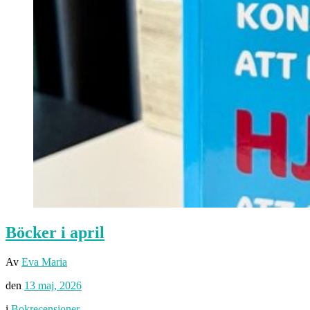
Böcker i april
Av
Eva Maria
den
13 maj, 2026
i
Bokrecensioner