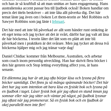
och han är så kraftfull så att man smittas av hans engagemang. Hans
australienska accent passar bra till ljudbok också! Boken handlar om
precis det titeln beskriver – att inte låta allt påverka dig. Det här
temat läste jag även om i boken Let them-teorin av Mel Robbins och
Sawyer Robbins som jag läste i
februari
.
Det här med att inte bli påverkad av allt som händer runt omkring är
ett eget tema och jag tycker att det är svårt, därför har jag valt att läsa
de här böckerna. I teorin låter det lätt som en plätt att inte bli
påverkad men i praktiken är det svårare. Men jag tycker att dessa två
böckerna hjälper mig och jag tränar varje dag!
Daniel Chidiac kommer från Melbourne, Australien, och arbetar
som coach inom personlig utveckling. Han har skrivit flera böcker i
den här genren och Stop letting everything affect you, är hans
senaste.
Ett dilemma jag har är att jag ofta börjar läsa och lyssna på flera
böcker samtidigt. Det finns ju så många spännande böcker! Det här
året har jag som intention att bara läsa en fysiskt bok och lyssna på
en ljudbok i taget. Läser fysisk bok gör jag oftast en stund innan jag
somnar eller när jag sitter och väntar på något, på ljudbok lyssnar
jag oftast när jag promenerar. Så en fysisk bok och en ljudbok är
okej parallellt men inte fler!