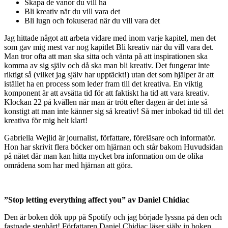
Skapa de vanor du vill ha
Bli kreativ när du vill vara det
Bli lugn och fokuserad när du vill vara det
Jag hittade något att arbeta vidare med inom varje kapitel, men det
som gav mig mest var nog kapitlet Bli kreativ när du vill vara det.
Man tror ofta att man ska sitta och vänta på att inspirationen ska
komma av sig själv och då ska man bli kreativ. Det fungerar inte
riktigt så (vilket jag själv har upptäckt!) utan det som hjälper är att
istället ha en process som leder fram till det kreativa. En viktig
komponent är att avsätta tid för att faktiskt ha tid att vara kreativ.
Klockan 22 på kvällen när man är trött efter dagen är det inte så
konstigt att man inte känner sig så kreativ! Så mer inbokad tid till det
kreativa för mig helt klart!
Gabriella Wejlid är journalist, författare, föreläsare och informatör.
Hon har skrivit flera böcker om hjärnan och står bakom Huvudsidan
på nätet där man kan hitta mycket bra information om de olika
områdena som har med hjärnan att göra.
”Stop letting everything affect you” av Daniel Chidiac
Den är boken dök upp på Spotify och jag började lyssna på den och
fastnade stenhårt! Författaren Daniel Chidiac läser själv in boken