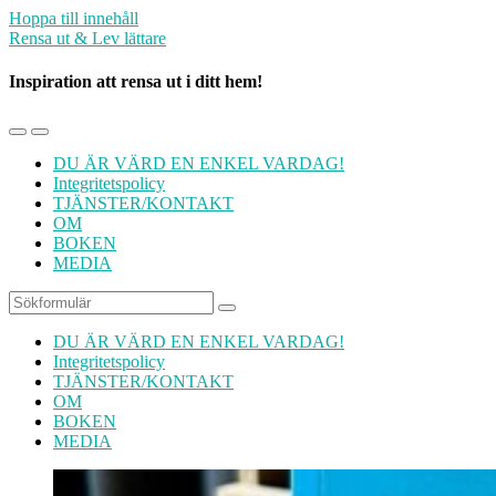
Hoppa till innehåll
Rensa ut & Lev lättare
Inspiration att rensa ut i ditt hem!
Slå
Slå
på/av
på/av
DU ÄR VÄRD EN ENKEL VARDAG!
mobilmenyn
sökfältet
Integritetspolicy
TJÄNSTER/KONTAKT
OM
BOKEN
MEDIA
Sök
DU ÄR VÄRD EN ENKEL VARDAG!
Integritetspolicy
TJÄNSTER/KONTAKT
OM
BOKEN
MEDIA