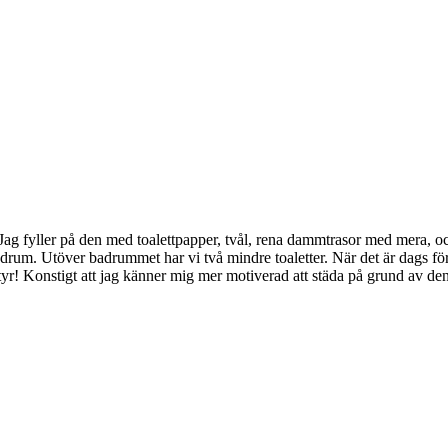
Jag fyller på den med toalettpapper, tvål, rena dammtrasor med mera, och 
badrum. Utöver badrummet har vi två mindre toaletter. När det är dags fö
tyr! Konstigt att jag känner mig mer motiverad att städa på grund av den