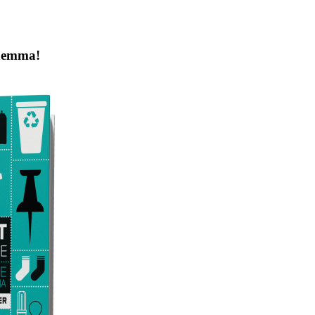
 hemma!