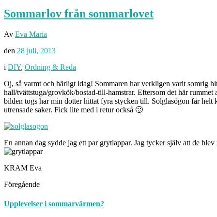
Sommarlov från sommarlovet
Av
Eva Maria
den
28 juli, 2013
i
DIY
,
Ordning & Reda
Oj, så varmt och härligt idag! Sommaren har verkligen varit somrig hitti
hall/tvättstuga/grovkök/bostad-till-hamstrar. Eftersom det här rummet 
bilden togs har min dotter hittat fyra stycken till. Solglasögon får helt
utrensade saker. Fick lite med i retur också 🙂
En annan dag sydde jag ett par grytlappar. Jag tycker själv att de blev
KRAM Eva
Föregående
Upplevelser i sommarvärmen?