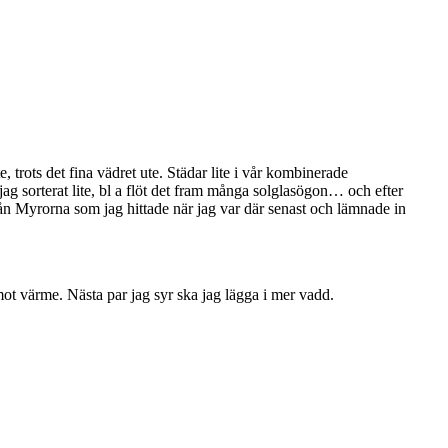
, trots det fina vädret ute. Städar lite i vår kombinerade
ag sorterat lite, bl a flöt det fram många solglasögon… och efter
d från Myrorna som jag hittade när jag var där senast och lämnade in
 mot värme. Nästa par jag syr ska jag lägga i mer vadd.