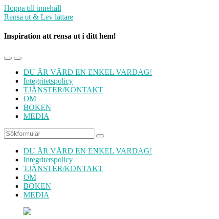
Hoppa till innehåll
Rensa ut & Lev lättare
Inspiration att rensa ut i ditt hem!
Slå
Slå
på/av
på/av
DU ÄR VÄRD EN ENKEL VARDAG!
mobilmenyn
sökfältet
Integritetspolicy
TJÄNSTER/KONTAKT
OM
BOKEN
MEDIA
Sök
DU ÄR VÄRD EN ENKEL VARDAG!
Integritetspolicy
TJÄNSTER/KONTAKT
OM
BOKEN
MEDIA