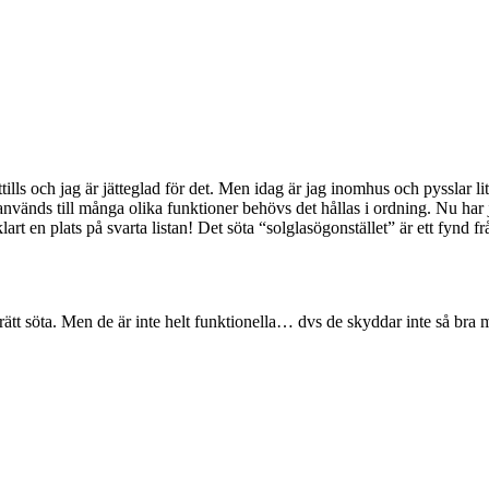
lls och jag är jätteglad för det. Men idag är jag inomhus och pysslar lite
används till många olika funktioner behövs det hållas i ordning. Nu har j
 klart en plats på svarta listan! Det söta “solglasögonstället” är ett fyn
 rätt söta. Men de är inte helt funktionella… dvs de skyddar inte så bra