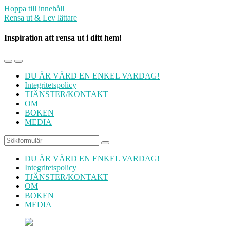
Hoppa till innehåll
Rensa ut & Lev lättare
Inspiration att rensa ut i ditt hem!
Slå
Slå
på/av
på/av
DU ÄR VÄRD EN ENKEL VARDAG!
mobilmenyn
sökfältet
Integritetspolicy
TJÄNSTER/KONTAKT
OM
BOKEN
MEDIA
Sök
DU ÄR VÄRD EN ENKEL VARDAG!
Integritetspolicy
TJÄNSTER/KONTAKT
OM
BOKEN
MEDIA