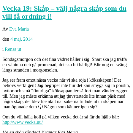
Vecka 19: Skåp – välj några skåp som du
vill få ordning i!
Av
Eva Maria
den
4 maj, 2014
i
Rensa ut
Söndagsmorgon och det fina vädret håller i sig. Snart ska jag träffa
en väninna och gå promenad, det ska bli härligt! Blir nog en sväng
längs stranden i morgonsolen.
Jag ser fram emot nästa vecka när vi ska röja i köksskåpen! Det
behövs verkligen! Jag begriper inte hur det kan smyga sig in porslin,
byttor och små “finurliga” köksapparater så fort man vänder ryggen
till. Men jag måste erkänna att jag tjuvstartade lite innan påsk med
några skåp, det blev lite akut när sakerna trillade ut ur skåpen när
man öppnade dem 🙂 Någon som känner igen sig?
Om du vill hålla koll på vilken vecka det är så får du hjälp här:
http://www.vecka.nu/
Ha en skön söndag! Kramar Eva Maria