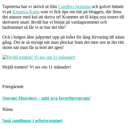
Tapeterna har vi skrivit ut från
Lundbys hemsida
och golvet hittade
vi på
Kreativa Karin
som vi fick tips om här på bloggen, där finns
det massor med kul att skriva ut! Kommer att få köpa nya toners till
skrivaren snart. Ikväll har vi börjat på vardagsrummet och
badrummet så får vi se hur det blir!
Och i helgen åkte julpyntet upp på loftet för lång förvaring till nästa
gång. Det är så mysigt när man plockar fram det men sen är det rätt
skönt när man får ta bort det igen!
Hejdå tomten! Vi ses om 11 månader!
Föregående
Storage Hoarders – mitt nya favoritprogram!
Nästa
Små samlingar i arbetsrummet