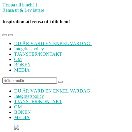
Hoppa till innehåll
Rensa ut & Lev lättare
Inspiration att rensa ut i ditt hem!
Slå
Slå
på/av
på/av
DU ÄR VÄRD EN ENKEL VARDAG!
mobilmenyn
sökfältet
Integritetspolicy
TJÄNSTER/KONTAKT
OM
BOKEN
MEDIA
Sök
DU ÄR VÄRD EN ENKEL VARDAG!
Integritetspolicy
TJÄNSTER/KONTAKT
OM
BOKEN
MEDIA