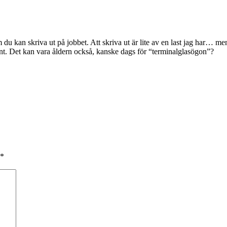
u kan skriva ut på jobbet. Att skriva ut är lite av en last jag har… men j
ånt. Det kan vara åldern också, kanske dags för “terminalglasögon”?
*