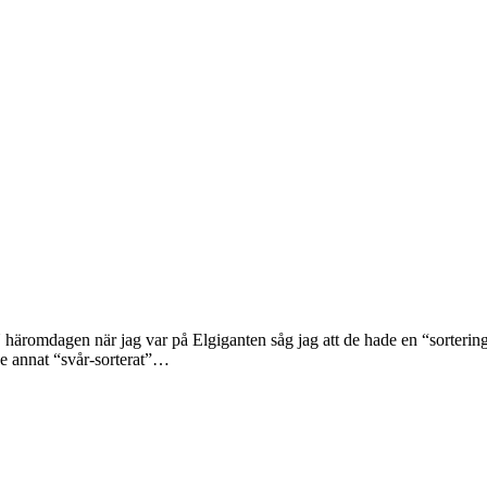
häromdagen när jag var på Elgiganten såg jag att de hade en “sorterings
se annat “svår-sorterat”…