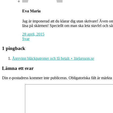
Eva Maria
Jag är imponerad att du klarar dig utan skrivare! Även om d
läsa på skärmen! Speciellt om man ska leta stavfel och s
28 april, 2015
Svar
1 pingback
Återvinn bläckpatroner och få betalt ⋆ liielarsson.se
Lämna ett svar
Din e-postadress kommer inte publiceras.
Obligatoriska fält är märkta