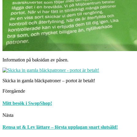
Information på baksidan av påsen.
Skicka in gamla bläckpatroner – portot är betalt!
Föregående
Mitt besök i SwopShop!
Nästa
Rensa ut & Lev lättare – första upplagan snart slutsåld!