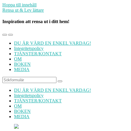
Hoppa till innehåll
Rensa ut & Lev lättare
Inspiration att rensa ut i ditt hem!
Slå
Slå
på/av
på/av
DU ÄR VÄRD EN ENKEL VARDAG!
mobilmenyn
sökfältet
Integritetspolicy
TJÄNSTER/KONTAKT
OM
BOKEN
MEDIA
Sök
DU ÄR VÄRD EN ENKEL VARDAG!
Integritetspolicy
TJÄNSTER/KONTAKT
OM
BOKEN
MEDIA