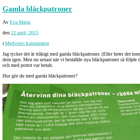
Gamla bläckpatroner
Av
Eva Maria
den
22 april, 2015
i
Medveten konsumtion
Jag tycker det är tråkigt med gamla bläckpatroner. (Eller heter det ton
dem igen. Men nu senast när vi beställde nya bläckpatroner så följde 
och med portot var betalt.
Hur gör du med gamla bläckpatroner?