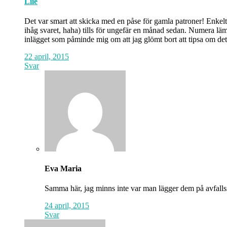
Liie
Det var smart att skicka med en påse för gamla patroner! Enkelt 
ihåg svaret, haha) tills för ungefär en månad sedan. Numera läm
inlägget som påminde mig om att jag glömt bort att tipsa om de
22 april, 2015
Svar
Eva Maria
Samma här, jag minns inte var man lägger dem på avfallsst
24 april, 2015
Svar