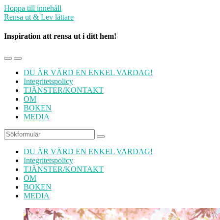
Hoppa till innehåll
Rensa ut & Lev lättare
Inspiration att rensa ut i ditt hem!
Slå
Slå
på/av
på/av
DU ÄR VÄRD EN ENKEL VARDAG!
mobilmenyn
sökfältet
Integritetspolicy
TJÄNSTER/KONTAKT
OM
BOKEN
MEDIA
Sök
DU ÄR VÄRD EN ENKEL VARDAG!
Integritetspolicy
TJÄNSTER/KONTAKT
OM
BOKEN
MEDIA