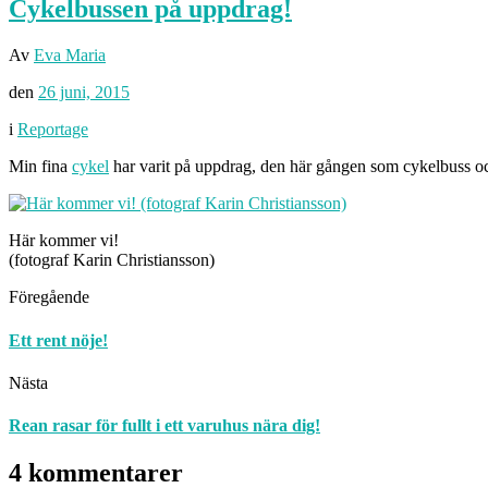
Cykelbussen på uppdrag!
Av
Eva Maria
den
26 juni, 2015
i
Reportage
Min fina
cykel
har varit på uppdrag, den här gången som cykelbuss och 
Här kommer vi!
(fotograf Karin Christiansson)
Föregående
Ett rent nöje!
Nästa
Rean rasar för fullt i ett varuhus nära dig!
4 kommentarer