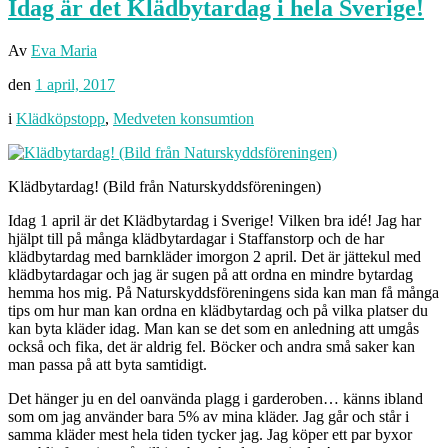
Idag är det Klädbytardag i hela Sverige!
Av
Eva Maria
den
1 april, 2017
i
Klädköpstopp
,
Medveten konsumtion
Klädbytardag! (Bild från Naturskyddsföreningen)
Idag 1 april är det Klädbytardag i Sverige! Vilken bra idé! Jag har
hjälpt till på många klädbytardagar i Staffanstorp och de har
klädbytardag med barnkläder imorgon 2 april. Det är jättekul med
klädbytardagar och jag är sugen på att ordna en mindre bytardag
hemma hos mig. På Naturskyddsföreningens sida kan man få många
tips om hur man kan ordna en klädbytardag och på vilka platser du
kan byta kläder idag. Man kan se det som en anledning att umgås
också och fika, det är aldrig fel. Böcker och andra små saker kan
man passa på att byta samtidigt.
Det hänger ju en del oanvända plagg i garderoben… känns ibland
som om jag använder bara 5% av mina kläder. Jag går och står i
samma kläder mest hela tiden tycker jag. Jag köper ett par byxor