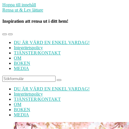
Hoppa till innehåll
Rensa ut & Lev lättare
Inspiration att rensa ut i ditt hem!
Slå
Slå
på/av
på/av
DU ÄR VÄRD EN ENKEL VARDAG!
mobilmenyn
sökfältet
Integritetspolicy
TJÄNSTER/KONTAKT
OM
BOKEN
MEDIA
Sök
DU ÄR VÄRD EN ENKEL VARDAG!
Integritetspolicy
TJÄNSTER/KONTAKT
OM
BOKEN
MEDIA