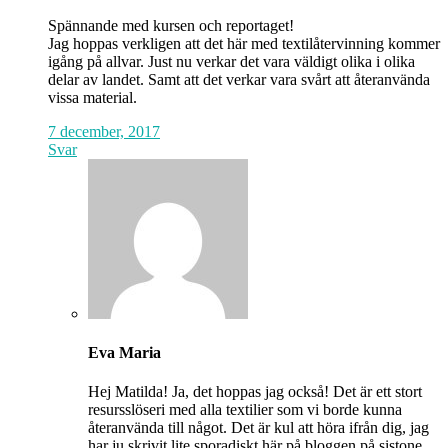
Spännande med kursen och reportaget!
Jag hoppas verkligen att det här med textilåtervinning kommer
igång på allvar. Just nu verkar det vara väldigt olika i olika
delar av landet. Samt att det verkar vara svårt att återanvända
vissa material.
7 december, 2017
Svar
Eva Maria
Hej Matilda! Ja, det hoppas jag också! Det är ett stort
resursslöseri med alla textilier som vi borde kunna
återanvända till något. Det är kul att höra ifrån dig, jag
har ju skrivit lite sporadiskt här på bloggen på sistone.