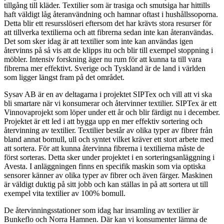
tillgång till kläder. Textilier som är trasiga och smutsiga har hittills
haft väldigt låg återanvändning och hamnar oftast i hushållssoporna.
Detta blir ett resursslöseri eftersom det har krävts stora resurser för
att tillverka textilierna och att fibrerna sedan inte kan återanvändas.
Det som sker idag är att textilier som inte kan användas igen
återvinns på så vis att de klipps itu och blir till exempel stoppning i
möbler. Intensiv forskning äger nu rum för att kunna ta till vara
fibrerna mer effektivt. Sverige och Tyskland är de land i världen
som ligger längst fram på det området.
Sysav AB är en av deltagarna i projektet SIPTex och vill att vi ska
bli smartare när vi konsumerar och återvinner textilier. SIPTex är ett
Vinnovaprojekt som löper under ett år och blir färdigt nu i december.
Projektet är ett led i att bygga upp en mer effektiv sortering och
återvinning av textilier. Textilier består av olika typer av fibrer från
bland annat bomull, ull och syntet vilket kräver ett stort arbete med
att sortera. För att kunna återvinna fibrerna i textilierna måste de
först sorteras. Detta sker under projektet i en sorteringsanläggning i
Avesta. I anläggningen finns en specifik maskin som via optiska
sensorer känner av olika typer av fibrer och även färger. Maskinen
är väldigt duktig på sitt jobb och kan ställas in på att sortera ut till
exempel vita textilier av 100% bomull.
De återvinningsstationer som idag har insamling av textilier är
Bunkeflo och Norra Hamnen. Där kan vi konsumenter lämna de