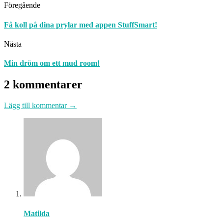
Föregående
Få koll på dina prylar med appen StuffSmart!
Nästa
Min dröm om ett mud room!
2 kommentarer
Lägg till kommentar →
Matilda