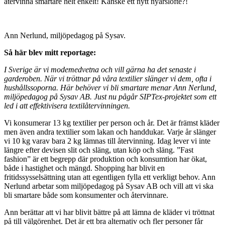
återvinna smartare helt enkelt! Kanske ett nytt nyårslöfte?!
Ann Nerlund, miljöpedagog på Sysav.
Så här blev mitt reportage:
I Sverige är vi modemedvetna och vill gärna ha det senaste i
garderoben. När vi tröttnar på våra textilier slänger vi dem, ofta i
hushållssoporna. Här behöver vi bli smartare menar Ann Nerlund,
miljöpedagog på Sysav AB. Just nu pågår SIPTex-projektet som ett
led i att effektivisera textilåtervinningen.
Vi konsumerar 13 kg textilier per person och år. Det är främst kläder
men även andra textilier som lakan och handdukar. Varje år slänger
vi 10 kg varav bara 2 kg lämnas till återvinning. Idag lever vi inte
längre efter devisen slit och släng, utan köp och släng. ”Fast
fashion” är ett begrepp där produktion och konsumtion har ökat,
både i hastighet och mängd. Shopping har blivit en
fritidssysselsättning utan att egentligen fylla ett verkligt behov. Ann
Nerlund arbetar som miljöpedagog på Sysav AB och vill att vi ska
bli smartare både som konsumenter och återvinnare.
Ann berättar att vi har blivit bättre på att lämna de kläder vi tröttnat
på till välgörenhet. Det är ett bra alternativ och fler personer får