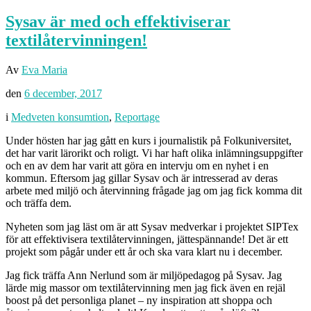
Sysav är med och effektiviserar
textilåtervinningen!
Av
Eva Maria
den
6 december, 2017
i
Medveten konsumtion
,
Reportage
Under hösten har jag gått en kurs i journalistik på Folkuniversitet,
det har varit lärorikt och roligt. Vi har haft olika inlämningsuppgifter
och en av dem har varit att göra en intervju om en nyhet i en
kommun. Eftersom jag gillar Sysav och är intresserad av deras
arbete med miljö och återvinning frågade jag om jag fick komma dit
och träffa dem.
Nyheten som jag läst om är att Sysav medverkar i projektet SIPTex
för att effektivisera textilåtervinningen, jättespännande! Det är ett
projekt som pågår under ett år och ska vara klart nu i december.
Jag fick träffa Ann Nerlund som är miljöpedagog på Sysav. Jag
lärde mig massor om textilåtervinning men jag fick även en rejäl
boost på det personliga planet – ny inspiration att shoppa och