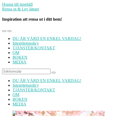
Hoppa till innehåll
Rensa ut & Lev lättare
Inspiration att rensa ut i ditt hem!
Slå
Slå
på/av
på/av
DU ÄR VÄRD EN ENKEL VARDAG!
mobilmenyn
sökfältet
Integritetspolicy
TJÄNSTER/KONTAKT
OM
BOKEN
MEDIA
Sök
DU ÄR VÄRD EN ENKEL VARDAG!
Integritetspolicy
TJÄNSTER/KONTAKT
OM
BOKEN
MEDIA