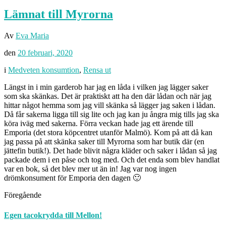
Lämnat till Myrorna
Av
Eva Maria
den
20 februari, 2020
i
Medveten konsumtion
,
Rensa ut
Längst in i min garderob har jag en låda i vilken jag lägger saker
som ska skänkas. Det är praktiskt att ha den där lådan och när jag
hittar något hemma som jag vill skänka så lägger jag saken i lådan.
Då får sakerna ligga till sig lite och jag kan ju ångra mig tills jag ska
köra iväg med sakerna. Förra veckan hade jag ett ärende till
Emporia (det stora köpcentret utanför Malmö). Kom på att då kan
jag passa på att skänka saker till Myrorna som har butik där (en
jättefin butik!). Det hade blivit några kläder och saker i lådan så jag
packade dem i en påse och tog med. Och det enda som blev handlat
var en bok, så det blev mer ut än in! Jag var nog ingen
drömkonsument för Emporia den dagen 🙂
Föregående
Egen tacokrydda till Mellon!