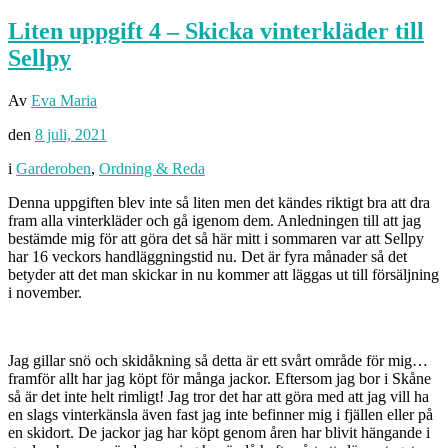
Liten uppgift 4 – Skicka vinterkläder till
Sellpy
Av
Eva Maria
den
8 juli, 2021
i
Garderoben
,
Ordning & Reda
Denna uppgiften blev inte så liten men det kändes riktigt bra att dra
fram alla vinterkläder och gå igenom dem. Anledningen till att jag
bestämde mig för att göra det så här mitt i sommaren var att Sellpy
har 16 veckors handläggningstid nu. Det är fyra månader så det
betyder att det man skickar in nu kommer att läggas ut till försäljning
i november.
Jag gillar snö och skidåkning så detta är ett svårt område för mig…
framför allt har jag köpt för många jackor. Eftersom jag bor i Skåne
så är det inte helt rimligt! Jag tror det har att göra med att jag vill ha
en slags vinterkänsla även fast jag inte befinner mig i fjällen eller på
en skidort. De jackor jag har köpt genom åren har blivit hängande i