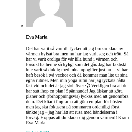
Eva Maria
Det har varit så varmt! Tycker att jag brukar klara av
värmen hyfsat bra men nu har jag varit seg och trött. Så
har vi varit oroliga för vår lilla hund i värmen och
försökt ha henne så kyligt som det går. Jag har faktiskt
inte varit så duktig med mina uppgifter just nu… vi har
haft besök i två veckor och då kommer man lite ur sina
egna rutiner. Men min yoga-rutin har jag lyckats hålla
fast vid och det är jag stolt över 🙂 Verkligen bra att du
har satt ihop en plan! Spännande! Jag älskar att göra
planer och (förhoppningsvis) lyckas med att genomföra
dem. Det kliar i fingrarna att göra en plan för hösten
men jag ska fokusera på sommaren ordentligt först
tänkte jag – jag har lätt att rusa med händelserna i
förväg. Hoppas att du klarar dig genom värmen!! Kram
Eva Maria