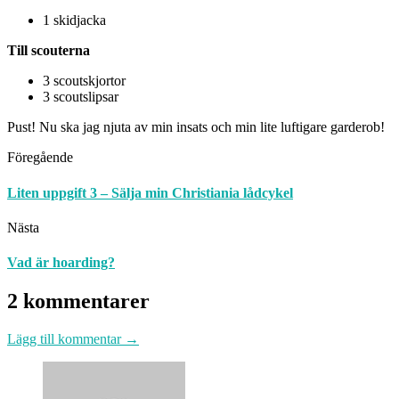
1 skidjacka
Till scouterna
3 scoutskjortor
3 scoutslipsar
Pust! Nu ska jag njuta av min insats och min lite luftigare garderob!
Föregående
Liten uppgift 3 – Sälja min Christiania lådcykel
Nästa
Vad är hoarding?
2 kommentarer
Lägg till kommentar →