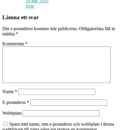
18 juli, 2021
Svar
Lämna ett svar
Din e-postadress kommer inte publiceras.
Obligatoriska fält är
märkta
*
Kommentar
*
Namn
*
E-postadress
*
Webbplats
Spara mitt namn, min e-postadress och webbplats i denna
webbläsare till nästa gång jag skriver en kommentar.