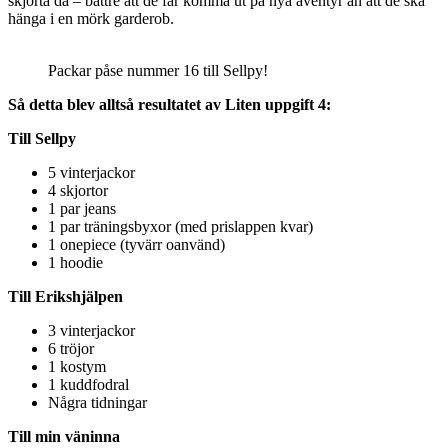
skjorta då – bättre att de får komma ut på nya äventyr än att de ska
hänga i en mörk garderob.
Packar påse nummer 16 till Sellpy!
Så detta blev alltså resultatet av Liten uppgift 4:
Till Sellpy
5 vinterjackor
4 skjortor
1 par jeans
1 par träningsbyxor (med prislappen kvar)
1 onepiece (tyvärr oanvänd)
1 hoodie
Till Erikshjälpen
3 vinterjackor
6 tröjor
1 kostym
1 kuddfodral
Några tidningar
Till min väninna