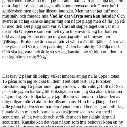
garderoben oanvända men jag har ändå haft svårt att släppa taget om
dem. Jag har önskat att jag skulle kunna rensa ut och få mer luft i
garderoben men det har liksom inte gått. Men nu var jag tuff mot
mig själv och frågade mig
Vad är det värsta som kan hända?
Och
svaret är att jag kanske ångrar mig om något plagg men då får jag stå
ut med det! Det plagg som var svårast att släppa taget om var min
marinblå Onepiece som var helt ny och oanvänd. Jag har haft en
bild av att jag ska ha den på mig när jag sitter och myser i en
fjällstuga. Problemet är bara att när vi väl har åkt till fjällen så har vi
inte plats med så mycket packning så den har aldrig fått följa med…!
Och ska jag vara helt ärlig så ser jag kanske inte så hipp ut i den nu
när jag närmar mig 50 🙂
Det blev 2 påsar till Sellpy vilket innebär att jag nu är uppe i totalt
16 påsar som jag skickat till dem. Helt ofattbart! Jag försöker
föreställa mig 16 påsar inne i garderoben… blir väldigt fullt då! Sen
packade jag en kartong till Erikshjälpen som jag ska åka och lämna
någon dag. En skidjacka gav jag till min väninna som lånat den av
mig tidigare när vi åkt skidor tillsammans. Hon blev jätteglad och
ville gärna ha den så nu har den flyttat hem till hennes garderob. Jag
hittade även min och barnens scoutskjortor sedan vi var med i
scouterna, så jag tvättade och strök dem och har skänkt dem till
scouterna. Kanske kan det vara någon som inte behöver köpa en ny